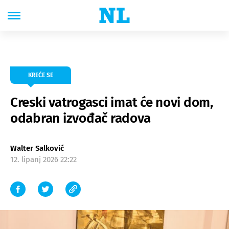
KREĆE SE
Creski vatrogasci imat će novi dom,
odabran izvođač radova
Walter Salković
12. lipanj 2026 22:22