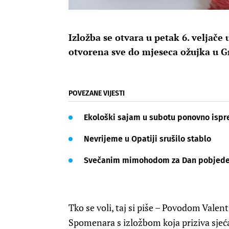
Izložba se otvara u petak 6. veljače
otvorena sve do mjeseca ožujka u Gr
POVEZANE VIJESTI
Ekološki sajam u subotu ponovno ispre
Nevrijeme u Opatiji srušilo stablo
Svečanim mimohodom za Dan pobjede p
Tko se voli, taj si piše – Povodom Valen
Spomenara s izložbom koja priziva sjeća