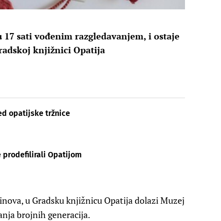
 u 17 sati vođenim razgledavanjem, i ostaje
adskoj knjižnici Opatija
d opatijske tržnice
rodefilirali Opatijom
tinova, u Gradsku knjižnicu Opatija dolazi Muzej
nja brojnih generacija.