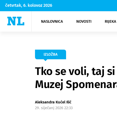
četvrtak, 6. kolovoz 2026
NASLOVNICA
NOVOSTI
RIJEKA
Rijeka
Kultura
Opatija
Hrvatsk
Moda
NK Rije
Sh
IZLOŽBA
Tko se voli, taj 
Muzej Spomenar
Aleksandra Kućel Ilić
29. siječanj 2026 22:33