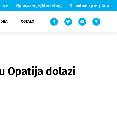
nice
Oglašavanje/Marketing
NL online i pretplata
DIJA
OSTALO
ar
ortovi
 List TV
entari
elgood
Lika & Senj
cu Opatija dolazi