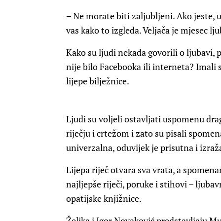
– Ne morate biti zaljubljeni. Ako jeste, 
vas kako to izgleda. Veljača je mjesec lj
Kako su ljudi nekada govorili o ljubavi, 
nije bilo Facebooka ili interneta? Imal
lijepe bilježnice.
Ljudi su voljeli ostavljati uspomenu dra
riječju i crtežom i zato su pisali spom
univerzalna, oduvijek je prisutna i izraž
Lijepa riječ otvara sva vrata, a spomena
najljepše riječi, poruke i stihovi – ljubavni
opatijske knjižnice.
Željka i Igor Novaković predstavljaju M