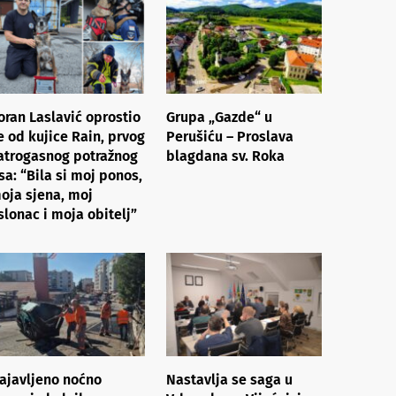
oran Laslavić oprostio
Grupa „Gazde“ u
e od kujice Rain, prvog
Perušiću – Proslava
atrogasnog potražnog
blagdana sv. Roka
sa: “Bila si moj ponos,
oja sjena, moj
slonac i moja obitelj”
ajavljeno noćno
Nastavlja se saga u