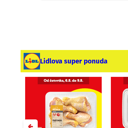
Lidlova super ponuda