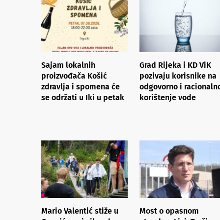
Sajam lokalnih
Grad Rijeka i KD ViK
proizvođača Košić
pozivaju korisnike na
zdravlja i spomena će
odgovorno i racionaln
se održati u Iki u petak
korištenje vode
Mario Valentić stiže u
Most o opasnom