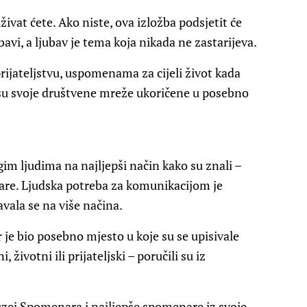
uživat ćete. Ako niste, ova izložba podsjetit će
ubavi, a ljubav je tema koja nikada ne zastarijeva.
prijateljstvu, uspomenama za cijeli život kada
i su svoje društvene mreže ukoričene u posebno
gim ljudima na najljepši način kako su znali –
enare. Ljudska potreba za komunikacijom je
avala se na više načina.
r je bio posebno mjesto u koje su se upisivale
, životni ili prijateljski – poručili su iz
uzej Spomenara i najljepše spomenare iz svoje