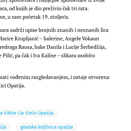
, od kojih je dio preživio čak tri rata.
ne, u sam početak 19. stoljeća.
ara sadrži upise brojnih znanih i neznanih lica
Marice Krupljanić – balerine, Angele Vokaun
redraga Raosa, bake Danila i Lucije Šerbedžija,
Pilić, pa čak i Iva Kaline – slikara osobito
7 sati vođenim razgledavanjem, i ostaje otvorena
ici Opatija.
ca Viktor Car Emin Opatija
tija
gradska knjižnica opatija