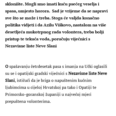
sklonište. Mogli smo imati kuću psećeg veselja i
spasa, umjesto horora. Sad je vrijeme da se napravi
sve što se može i treba. Stoga će valjda konačno
politika vidjeti i da Azilu Viškovo, nastalom na više
desetljeća mukotrpnog rada volontera, treba bolji
pristup te tekuća voda, poručuju vijećnici s
Nezavisne liste Neve Slani
O
spašavanju četrdesetak pasa s imanja na Učki oglasili
su se i opatijski gradski vijećnici s
Nezavisne liste Neve
Slani
, ističući da je b
riga o napuštenim kućnim
ljubimcima u cijeloj Hrvatskoj pa tako i Opatiji te
Primorsko-goranskoj županiji u najvećoj mjeri
prepuštena volonterima.