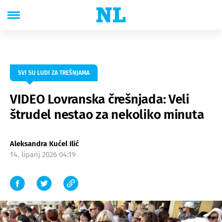
SVI SU LUDI ZA TREŠNJAMA
VIDEO Lovranska črešnjada: Veli
štrudel nestao za nekoliko minuta
Aleksandra Kućel Ilić
14. lipanj 2026 04:19