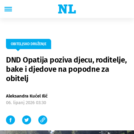
OBITELJSKO DRUŽENJE
DND Opatija poziva djecu, roditelje,
bake i djedove na popodne za
obitelj
Aleksandra Kućel Ilić
06. lipanj 2026 03:30