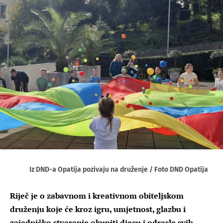
Iz DND-a Opatija pozivaju na druženje / Foto DND Opatija
Riječ je o zabavnom i kreativnom obiteljskom
druženju koje će kroz igru, umjetnost, glazbu i
zajedničko stvaranje okupiti djecu i odrasle svih