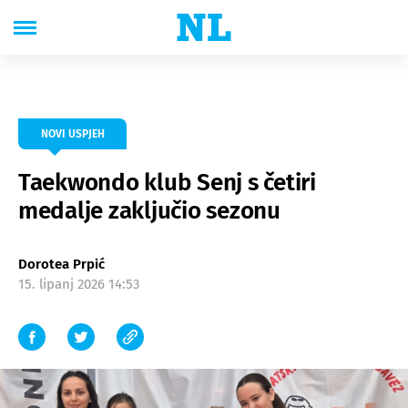
NOVI USPJEH
Taekwondo klub Senj s četiri
medalje zaključio sezonu
Dorotea Prpić
15. lipanj 2026 14:53