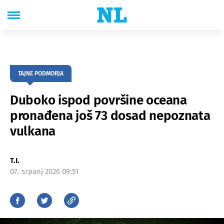
TAJNE PODMORJA
Duboko ispod površine oceana
pronađena još 73 dosad nepoznata
vulkana
T.I.
07. srpanj 2026 09:51