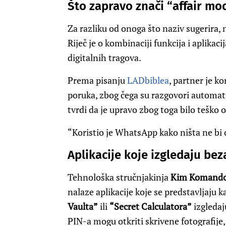
Što zapravo znači “affair mo
Za razliku od onoga što naziv sugerira,
Riječ je o kombinaciji funkcija i aplika
digitalnih tragova.
Prema pisanju
LADbiblea
, partner je ko
poruka, zbog čega su razgovori automat
tvrdi da je upravo zbog toga bilo teško o
“Koristio je WhatsApp kako ništa ne bi o
Aplikacije koje izgledaju be
Tehnološka stručnjakinja
Kim Komand
nalaze aplikacije koje se predstavljaju k
Vaulta”
ili
“Secret Calculatora”
izgledaj
PIN-a mogu otkriti skrivene fotografije,