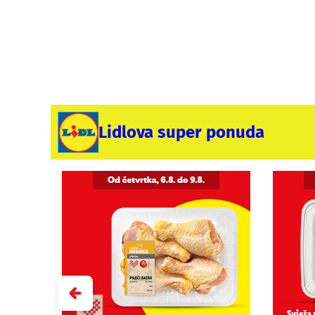
Lidlova super ponuda