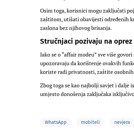
Osim toga, korisnici mogu zaključati p
zaštitom, utišati obavijesti određenih k
zaslona bez njihovog brisanja.
Stručnjaci pozivaju na oprez
Iako se o “affair modeu” sve više govor
upozoravaju da korištenje ovakvih funk
koriste radi privatnosti, zaštite osobni
Zbog toga se kao najbolji savjet i dalj
umjesto donošenja zaključaka isključiv
WhatsApp
mobiteli
nevjera