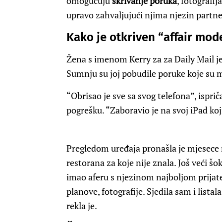
omogućuju
skrivanje poruka
, fotografij
upravo zahvaljujući njima njezin partne
Kako je otkriven “affair mod
Žena s imenom Kerry za za Daily Mail je
Sumnju su joj pobudile poruke koje su m
“Obrisao je sve sa svog telefona”, isprič
pogrešku. “Zaboravio je na svoj iPad ko
Pregledom uređaja pronašla je mjesece r
restorana za koje nije znala. Još veći šok
imao aferu s njezinom najboljom prijate
planove, fotografije. Sjedila sam i lista
rekla je.