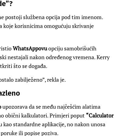
de”?
 ne postoji službena opcija pod tim imenom.
cija koje korisnicima omogućuju skrivanje
ristio
WhatsAppovu
opciju samobrišućih
ski nestajali nakon određenog vremena. Kerry
tkriti što se događa.
stalo zabilježeno”, rekla je.
zazleno
o
upozorava da se među najčešćim alatima
ao obični kalkulatori. Primjeri poput
“Calculator
u kao standardne aplikacije, no nakon unosa
 poruke ili popise poziva.