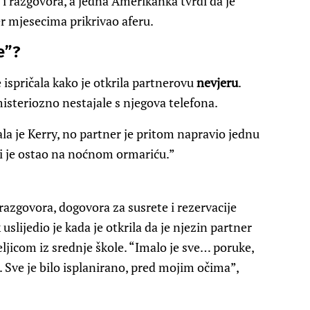
a i razgovora, a jedna Amerikanka tvrdi da je
r mjesecima prikrivao aferu.
e”?
 ispričala kako je otkrila partnerovu
nevjeru
.
isteriozno nestajale s njegova telefona.
ala je Kerry, no partner je pritom napravio jednu
ji je ostao na noćnom ormariću.”
azgovora, dogovora za susrete i rezervacije
 uslijedio je kada je otkrila da je njezin partner
ljicom iz srednje škole. “Imalo je sve… poruke,
la. Sve je bilo isplanirano, pred mojim očima”,