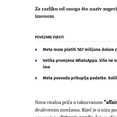
Za razliku od onoga što naziv sugeri
imenom
POVEZANE VIJESTI
Meta mora platiti 567 milijuna dolara
Velika promjena WhatsAppa. Više ne mor
ime
Meta posvuda prikuplja podatke. Koliko
Nova viralna priča o takozvanom
“affa
društvenim mrežama. Riječ je o nizu po