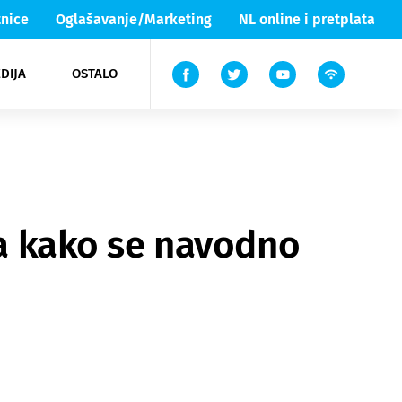
nice
Oglašavanje/Marketing
NL online i pretplata
DIJA
OSTALO
ar
ortovi
 List TV
entari
elgood
Lika & Senj
va kako se navodno