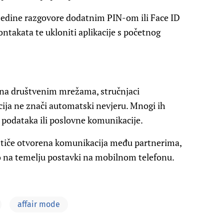
ojedine razgovore dodatnim PIN-om ili Face ID
ontakata te ukloniti aplikacije s početnog
i na društvenim mrežama, stručnjaci
cija ne znači automatski nevjeru. Mnogi ih
h podataka ili poslovne komunikacije.
e ističe otvorena komunikacija među partnerima,
o na temelju postavki na mobilnom telefonu.
affair mode