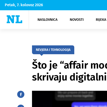
Petak, 7. kolovoz 2026
NASLOVNICA
NOVOSTI
RIJEKA
Rijeka
Kultura
Opatija
Hrvatsk
Moda
NK Rije
Sh
NEVJERA I TEHNOLOGIJA
Što je “affair m
skrivaju digitaln