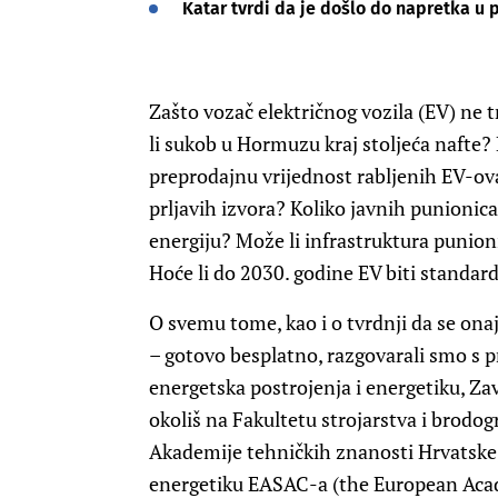
Katar tvrdi da je došlo do napretka u 
Zašto vozač električnog vozila (EV) ne t
li sukob u Hormuzu kraj stoljeća nafte? 
preprodajnu vrijednost rabljenih EV-ova?
prljavih izvora? Koliko javnih punionic
energiju? Može li infrastruktura punion
Hoće li do 2030. godine EV biti standar
O svemu tome, kao i o tvrdnji da se onaj 
– gotovo besplatno, razgovarali smo s p
energetska postrojenja i energetiku, Za
okoliš na Fakultetu strojarstva i brodo
Akademije tehničkih znanosti Hrvatske,
energetiku EASAC-a (the European Acad