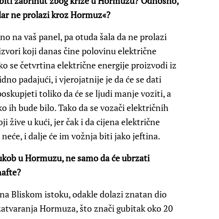
a biti zabrinut zbog krize u Hormuzu? Odnosno,
olar ne prolazi kroz Hormuz«?
no na vaš panel, pa otuda šala da ne prolazi
zvori koji danas čine polovinu električne
o se četvrtina električne energije proizvodi iz
idno padajući, i vjerojatnije je da će se dati
oskupjeti toliko da će se ljudi manje voziti, a
ako ih bude bilo. Tako da se vozači električnih
i žive u kući, jer čak i da cijena električne
neće, i dalje će im vožnja biti jako jeftina.
sukob u Hormuzu, ne samo da će ubrzati
nafte?
 na Bliskom istoku, odakle dolazi znatan dio
zatvaranja Hormuza, što znači gubitak oko 20