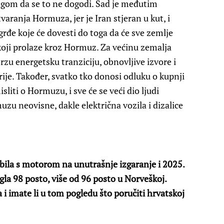
rigom da se to ne dogodi. Sad je međutim
varanja Hormuza, jer je Iran stjeran u kut, i
grđe koje će dovesti do toga da će sve zemlje
a koji prolaze kroz Hormuz. Za većinu zemalja
rzu energetsku tranziciju, obnovljive izvore i
trije. Također, svatko tko donosi odluku o kupnji
sliti o Hormuzu, i sve će se veći dio ljudi
uzu neovisne, dakle električna vozila i dizalice
bila s motorom na unutrašnje izgaranje i 2025.
igla 98 posto, više od 96 posto u Norveškoj.
i imate li u tom pogledu što poručiti hrvatskoj