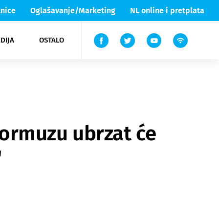
nice
Oglašavanje/Marketing
NL online i pretplata
DIJA
OSTALO
ar
ortovi
 List TV
entari
elgood
Lika & Senj
 Hormuzu ubrzat će
"