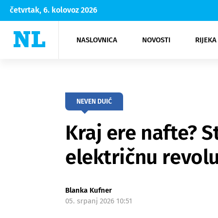
četvrtak, 6. kolovoz 2026
NASLOVNICA
NOVOSTI
RIJEKA
Rijeka
Kultura
Opatija
Hrvatsk
Moda
NK Rije
Sh
NEVEN DUIĆ
Kraj ere nafte? S
električnu revolu
Blanka Kufner
05. srpanj 2026 10:51