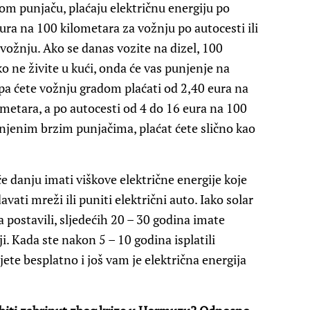
nom punjaču, plaćaju električnu energiju po
ura na 100 kilometara za vožnju po autocesti ili
vožnju. Ako se danas vozite na dizel, 100
ko ne živite u kući, onda će vas punjenje na
pa ćete vožnju gradom plaćati od 2,40 eura na
metara, a po autocesti od 4 do 16 eura na 100
enjenim brzim punjačima, plaćat ćete slično kao
će danju imati viškove električne energije koje
ati mreži ili puniti električni auto. Iako solar
a postavili, sljedećih 20 – 30 godina imate
ji. Kada ste nakon 5 – 10 godina isplatili
ijete besplatno i još vam je električna energija