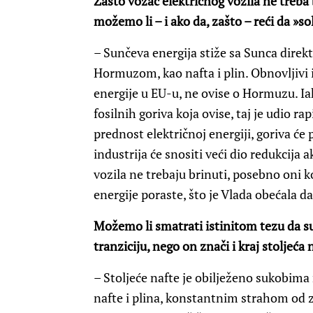
Zašto vozač električnog vozila ne treb
možemo li – i ako da, zašto – reći da »s
– Sunčeva energija stiže sa Sunca direkt
Hormuzom, kao nafta i plin. Obnovljivi i
energije u EU-u, ne ovise o Hormuzu. Iak
fosilnih goriva koja ovise, taj je udio rap
prednost električnoj energiji, goriva će p
industrija će snositi veći dio redukcija 
vozila ne trebaju brinuti, posebno oni koj
energije poraste, što je Vlada obećala da 
Možemo li smatrati istinitom tezu da 
tranziciju, nego on znači i kraj stoljeća 
– Stoljeće nafte je obilježeno sukobima
nafte i plina, konstantnim strahom od 