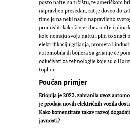
posto nafte na tržištu, te američkom b
napravljen presedan, rat je doveo do zat
time je na neki način napravljeno sveto
promisliti kako živjeti bez nafte i plin
koje nemaju svoju naftu i plin to znači b
elektrifikaciju grijanja, prometa i indus
automobila ili bojlera za grijanje će pomi
odlučivati za tehnologije koje su o Horm
topline.
Poučan primjer
Etiopija je 2023. zabranila uvoz automo
je prodaja novih električnih vozila dost
Kako komentirate takav razvoj događaja 
javnosti?