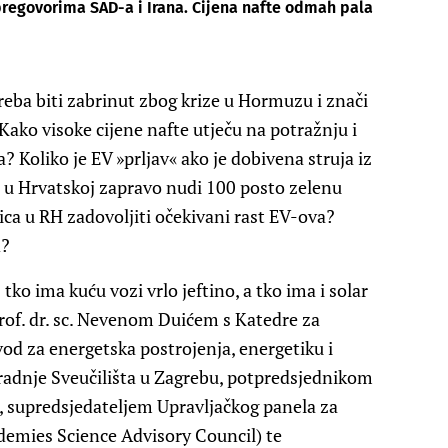
pregovorima SAD-a i Irana. Cijena nafte odmah pala
reba biti zabrinut zbog krize u Hormuzu i znači
Kako visoke cijene nafte utječu na potražnju i
 Koliko je EV »prljav« ako je dobivena struja iz
a u Hrvatskoj zapravo nudi 100 posto zelenu
ica u RH zadovoljiti očekivani rast EV-ova?
d?
tko ima kuću vozi vrlo jeftino, a tko ima i solar
rof. dr. sc. Nevenom Duićem s Katedre za
vod za energetska postrojenja, energetiku i
gradnje Sveučilišta u Zagrebu, potpredsjednikom
 supredsjedateljem Upravljačkog panela za
emies Science Advisory Council) te