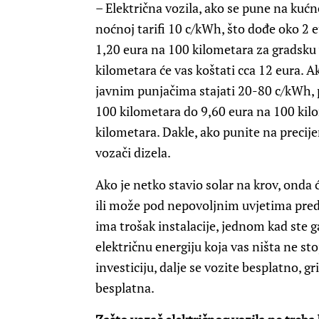
– Električna vozila, ako se pune na kuć
noćnoj tarifi 10 c/kWh, što dođe oko 2 e
1,20 eura na 100 kilometara za gradsku 
kilometara će vas koštati cca 12 eura. A
javnim punjačima stajati 20-80 c/kWh, 
100 kilometara do 9,60 eura na 100 kilo
kilometara. Dakle, ako punite na precij
vozači dizela.
Ako je netko stavio solar na krov, onda 
ili može pod nepovoljnim uvjetima predav
ima trošak instalacije, jednom kad ste g
električnu energiju koja vas ništa ne sto
investiciju, dalje se vozite besplatno, gr
besplatna.