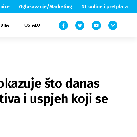
nice
Oglašavanje/Marketing
NL online i pretplata
DIJA
OSTALO
ar
ortovi
 List TV
entari
elgood
Lika & Senj
okazuje što danas
iva i uspjeh koji se