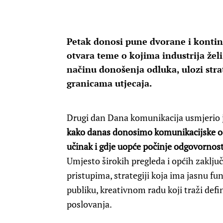
Petak donosi pune dvorane i kontin
otvara teme o kojima industrija želi
načinu donošenja odluka, ulozi strat
granicama utjecaja.
Drugi dan Dana komunikacija usmjerio je
kako danas donosimo komunikacijske od
učinak i gdje uopće počinje odgovornos
Umjesto širokih pregleda i općih zaklj
pristupima, strategiji koja ima jasnu fu
publiku, kreativnom radu koji traži defi
poslovanja.