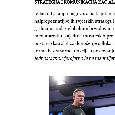
STRATEGIJA I KOMUNIKACIJA KAO A
Jedan od jasnijih odgovora na ta pitanj
najprepoznatljivijih svjetskih stratega i
godinama radi s globalnim brendovima 
međunarodnu zajednicu strateških profe
postavio kao alat za donošenje odluka, u
forma bez stvarne funkcije u poslovanju
jednostavno, vjerojatno je ne razumije