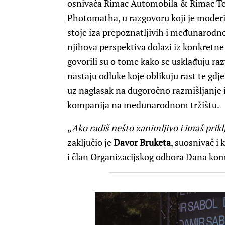
osnivača Rimac Automobila & Rimac Te
Photomatha, u razgovoru koji je moder
stoje iza prepoznatljivih i međunarodno
njihova perspektiva dolazi iz konkretne p
govorili su o tome kako se usklađuju raz
nastaju odluke koje oblikuju rast te gd
uz naglasak na dugoročno razmišljanje 
kompanija na međunarodnom tržištu.
„
Ako radiš nešto zanimljivo i imaš priklj
zaključio je
Davor Bruketa
, suosnivač i
i član Organizacijskog odbora Dana kom