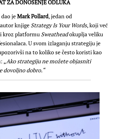
LAT ZA DONOŠENJE ODLUKA
a dao je
Mark Pollard
, jedan od
 autor knjige
Strategy Is Your Words
, koji već
i kroz platformu
Sweathead
okuplja veliku
sionalaca. U svom izlaganju strategiju je
pozorivši na to koliko se često koristi kao
: „
Ako strategiju ne možete objasniti
te dovoljno dobro.“