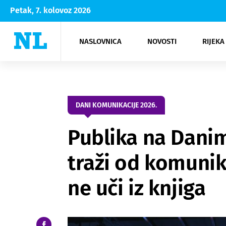
Petak, 7. kolovoz 2026
NASLOVNICA
NOVOSTI
RIJEKA
Rijeka
Kultura
Opatija
Hrvatsk
Moda
NK Rije
Sh
DANI KOMUNIKACIJE 2026.
Publika na Dani
traži od komunika
ne uči iz knjiga