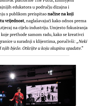
 osnivač platforme The Futur, Emmyjem
ajnijih edukatora u području dizajna i
nju s publikom preispitao
načine na koji
itu vrijednost
, naglašavajući kako odnos prema
utjecaj na cijelu industriju. Umjesto fokusiranja
e koje prethode samom radu, kako se kreativci
granice u suradnji s klijentima, poručivši: „
Neki
 njih bježe. Otkrijte u koju skupinu spadate
.“