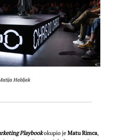
Matija Habljak
arketing Playbook
okupio je
Matu Rimca
,