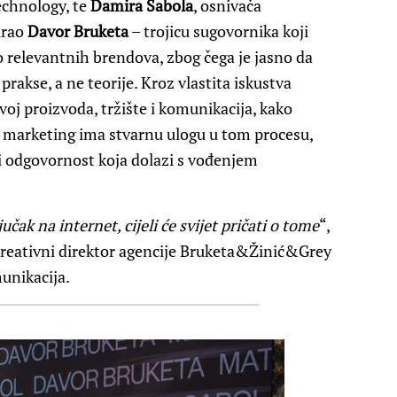
chnology, te
Damira Sabola
, osnivača
irao
Davor Bruketa
– trojicu sugovornika koji
 relevantnih brendova, zbog čega je jasno da
rakse, a ne teorije. Kroz vlastita iskustva
voj proizvoda, tržište i komunikacija, kako
je marketing ima stvarnu ulogu u tom procesu,
i odgovornost koja dolazi s vođenjem
učak na internet, cijeli će svijet pričati o tome
“,
 kreativni direktor agencije Bruketa&Žinić&Grey
unikacija.