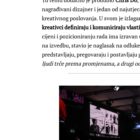
Tu temu dodatno je produbio
Chris Do
,
nagrađivani dizajner i jedan od najutjec
kreativnog poslovanja. U svom je izlaga
kreativci definiraju i komuniciraju vlast
cijeni i pozicioniranju rada ima izravan 
na izvedbu, stavio je naglasak na odluk
predstavljaju, pregovaraju i postavljaju 
ljudi trče prema promjenama, a drugi od