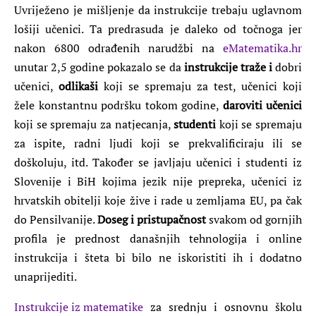
Uvriježeno je mišljenje da instrukcije trebaju uglavnom
lošiji učenici. Ta predrasuda je daleko od točnoga jer
nakon 6800 odrađenih narudžbi na
eMatematika.hr
unutar 2,5 godine pokazalo se da
instrukcije traže i
dobri
učenici,
odlikaši
koji se spremaju za test, učenici koji
žele konstantnu podršku tokom godine,
daroviti učenici
koji se spremaju za natjecanja,
studenti
koji se spremaju
za ispite, radni ljudi koji se prekvalificiraju ili se
doškoluju, itd. Također se javljaju učenici i studenti iz
Slovenije i BiH kojima jezik nije prepreka, učenici iz
hrvatskih obitelji koje žive i rade u zemljama EU, pa čak
do Pensilvanije.
Doseg i pristupačnost
svakom od gornjih
profila je prednost današnjih tehnologija i online
instrukcija i šteta bi bilo ne iskoristiti ih i dodatno
unaprijediti.
Instrukcije iz matematike
za srednju i osnovnu školu