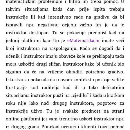
matematičkim problemom i hitno im treba pomoć. U
takvim situacijama kada dan prije ispita trebaju
instrukcije ili kad intenzivno rade na gradivu da bi
ispravili npr. negativnu ocjenu važno im je da je
instruktor dostupan. Tu se pokazuje prednost kad na
jednoj platformi kao što je
eMatematika.hr
imate veći
broj instruktora na raspolaganju. Kada se dogodi da i
učenik i instruktor imaju obaveze koje se preklapaju tada
mora uskočiti drugi sličan instruktor kako bi učenik bio
siguran da će na vrijeme obraditi potrebno gradivo.
Iskustva su pokazala da u ovom kontekstu postoje velike
frustracije kod roditelja kad ih u tako delikatnim
situacijama instruktor pusti na „cjedilu“ i kada u kratkom
roku nije lako naći drugog instruktora, pogotovo za
instrukcije uživo. Tu je svakako prednost na strani
online platformi jer vam trenutno uskoči instruktor npr.
iz drugog grada. Ponekad učenici i klijenti traže pomoć