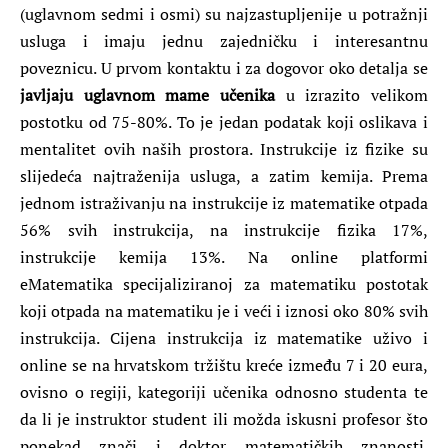
(uglavnom sedmi i osmi) su najzastupljenije u potražnji
usluga i imaju jednu zajedničku i interesantnu
poveznicu. U prvom kontaktu i za dogovor oko detalja se
javljaju uglavnom mame učenika
u izrazito velikom
postotku od 75-80%. To je jedan podatak koji oslikava i
mentalitet ovih naših prostora. Instrukcije iz fizike su
slijedeća najtraženija usluga, a zatim kemija. Prema
jednom istraživanju na instrukcije iz matematike otpada
56% svih instrukcija, na instrukcije fizika 17%,
instrukcije kemija 13%. Na online platformi
eMatematika specijaliziranoj za matematiku postotak
koji otpada na matematiku je i veći i iznosi oko 80% svih
instrukcija. Cijena instrukcija iz matematike uživo i
online se na hrvatskom tržištu kreće između 7 i 20 eura,
ovisno o regiji, kategoriji učenika odnosno studenta te
da li je instruktor student ili možda iskusni profesor što
ponekad znači i doktor matematičkih znanosti.