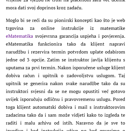
mora dati svoj doprinos kroz zadaću.
Moglo bi se reći da su pionirski koncepti kao što je web
trgovina za online instrukcije iz matematike
eMatematika
svojevrsna garancija uspjeha i povjerenja.
eMatematika funkcionira tako da klijent napravi
narudžbu i rezervira termin potvrdom uplate odabirom
jedne od 3 opcije. Zatim se instruktor javlja klijentu s
uputama za prvi termin. Nakon isporučene usluge klijent
dobiva račun i upitnik o zadovoljstvu uslugom. Taj
upitnik se generira nakon svake narudžbe tako da su
instruktori svjesni da se ne mogu opustiti već gotovo
uvijek isporučuju odličnu i pravovremenu uslugu. Pored
toga klijent automatski dobiva i mail s instruktorovim
zadacima tako da i sam može vidjeti kako to izgleda te
raditi i malu arhivu od istih. Naravno da je sve to
izvedivo i kod instrukcija uživo no kad govorimo o