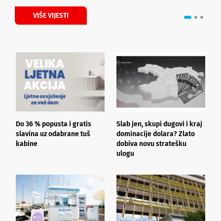
VIŠE VIJESTI
Do 36 % popusta i gratis
Slab jen, skupi dugovi i kraj
T
slavina uz odabrane tuš
dominacije dolara? Zlato
u
kabine
dobiva novu stratešku
ulogu