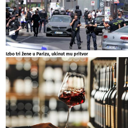
Izbo tri žene u Parizu, ukinut mu pritvor