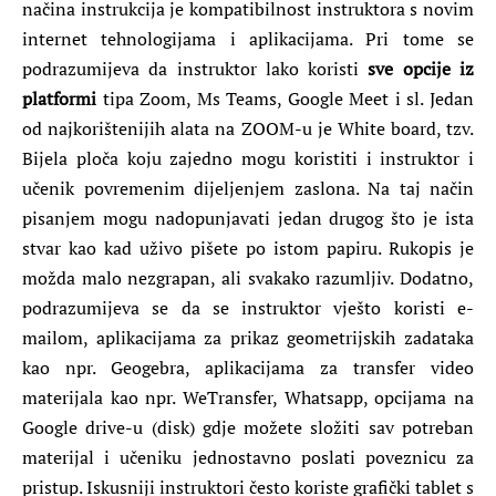
načina instrukcija je kompatibilnost instruktora s novim
internet tehnologijama i aplikacijama. Pri tome se
podrazumijeva da instruktor lako koristi
sve opcije iz
platformi
tipa Zoom, Ms Teams, Google Meet i sl. Jedan
od najkorištenijih alata na ZOOM-u je White board, tzv.
Bijela ploča koju zajedno mogu koristiti i instruktor i
učenik povremenim dijeljenjem zaslona. Na taj način
pisanjem mogu nadopunjavati jedan drugog što je ista
stvar kao kad uživo pišete po istom papiru. Rukopis je
možda malo nezgrapan, ali svakako razumljiv. Dodatno,
podrazumijeva se da se instruktor vješto koristi e-
mailom, aplikacijama za prikaz geometrijskih zadataka
kao npr. Geogebra, aplikacijama za transfer video
materijala kao npr. WeTransfer, Whatsapp, opcijama na
Google drive-u (disk) gdje možete složiti sav potreban
materijal i učeniku jednostavno poslati poveznicu za
pristup. Iskusniji instruktori često koriste grafički tablet s