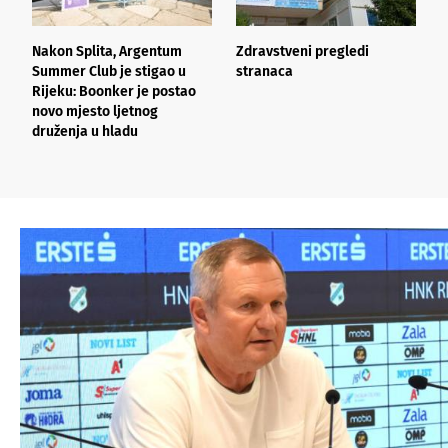
Nakon Splita, Argentum
Zdravstveni pregledi
L
Summer Club je stigao u
stranaca
n
Rijeku: Boonker je postao
o
novo mjesto ljetnog
k
druženja u hladu