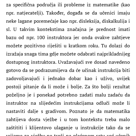
za specifična područja ili probleme iz matematike (kao
npr. natjecatelji). Također, događa se da učenici imaju
neke lagane poremećaje kao npr. disleksija, diskalkulija i
sl. U takvim kontekstima značajna je prednost imati
bazu od npr. 100 instruktora jer onda ovakve zahtjeve
možete pozitivno riješiti u kratkom roku. Tu dolazi do
izražaja snaga tima gdje možete odabrati najprikladnijeg
dostupnog instruktora. Uvažavajući sve dosad navedeno
gotovo da se podrazumijeva da će učinak instrukcija biti
zadovoljavajući i jednako dobar kao i uživo, uvijek
postoji pitanje da li može i bolje. Za što bolji rezultat
poželjno je i ponekad potrebno zadati malu zadaću da
instruktor na slijedećim instrukcijama odluči može li
nastaviti dalje s gradivom. Poznato je da matematika
zahtijeva dosta vježbe i u tom kontekstu treba malo
zaštititi i klijentovo ulaganje u instrukcije tako da se
vrijeme za vježbu ne troši na plaćenom satu već učenik