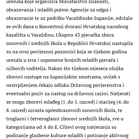
učenika koje organizira Ministarstvo znanosti,
obrazovanja i mladih putem Agencije za odgoj i
obrazovanje te uz podršku Varaždinske županije, održalo
se ovih dana u Koncertnoj dvorani Hrvatskog narodnog
kazališta u Varaždinu. Ukupno 43 pjevačka zbora
osnovnih i srednjih škola u Republici Hrvatskoj nastupila
su na ovoj povijesnoj pozornici koja se tijekom godina
urezala u srca i uspomene brojnih mladih pjevača i
njihovih voditelja. Nakon što tijekom mjeseca ožujka
zborovi nastupe na županijskim smotrama, uvijek s
nestrpljenjem čekaju odluku Državnog povjerenstva i
eventualni poziv za nastup na državnoj razini. Natjecati
se mogu zborovi mlađeg (1. do 5. razred) i starijeg (4. do
8. razred) uzrasta općeobrazovnih osnovnih škola, te
troglasni i četveroglasni zborovi srednjih škola, sve u
kategorijama od A do E. Ciljevi ovog natjecanja su
podizanje glazbene kulture mladih i poticanje aktivnog