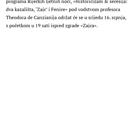
programa Riječkih ljetnih noći, »Historicizam & secesija:
dva kazališta, ‘Zajc’ i Fenice« pod vodstvom profesora
Theodora de Canzianija održat će se u srijedu 16. srpnja,
s početkom u 19 sati ispred zgrade »Zajca«.