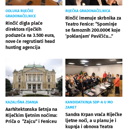
ODLUKA RIJEČKE
RIJEČKA GRADONAČELNICA
GRADONAČELNICE
Rinčić imenuje skrbnika za
Rinčić digla plaće
Teatro Fenice: “Spominje
direktora riječkih
se famoznih 200.000€ koje
poduzeća na 3.500 eura,
‘poklanjam’ Pavičiću…”
nove će regrutirati head
hunting agencija
KAZALIŠNA ZDANJA
KANDIDATKINJA SDP-A U MO
ZAMET
Aarhitektonska šetnja na
Sandra Krpan vraća Riječke
Riječkim ljetnim noćima:
ljetne noći, a u planu je i
Priča o “Zajcu” i Feniceu
kupnja i obnova Teatra