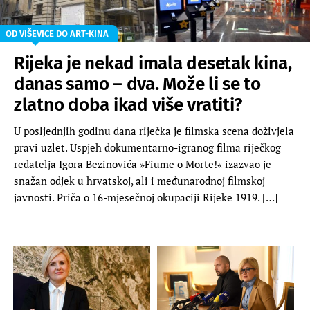
OD VIŠEVICE DO ART-KINA
Rijeka je nekad imala desetak kina,
danas samo – dva. Može li se to
zlatno doba ikad više vratiti?
U posljednjih godinu dana riječka je filmska scena doživjela
pravi uzlet. Uspjeh dokumentarno-igranog filma riječkog
redatelja Igora Bezinovića »Fiume o Morte!« izazvao je
snažan odjek u hrvatskoj, ali i međunarodnoj filmskoj
javnosti. Priča o 16-mjesečnoj okupaciji Rijeke 1919. […]