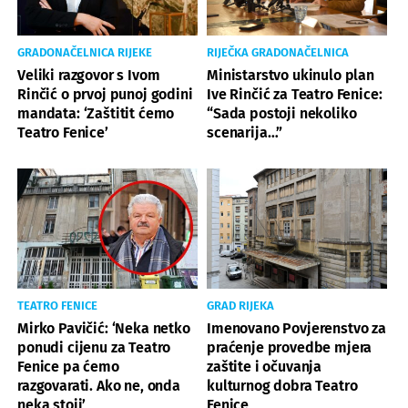
GRADONAČELNICA RIJEKE
RIJEČKA GRADONAČELNICA
Veliki razgovor s Ivom
Ministarstvo ukinulo plan
Rinčić o prvoj punoj godini
Ive Rinčić za Teatro Fenice:
mandata: ‘Zaštitit ćemo
“Sada postoji nekoliko
Teatro Fenice’
scenarija…”
TEATRO FENICE
GRAD RIJEKA
Mirko Pavičić: ‘Neka netko
Imenovano Povjerenstvo za
ponudi cijenu za Teatro
praćenje provedbe mjera
Fenice pa ćemo
zaštite i očuvanja
razgovarati. Ako ne, onda
kulturnog dobra Teatro
neka stoji’
Fenice