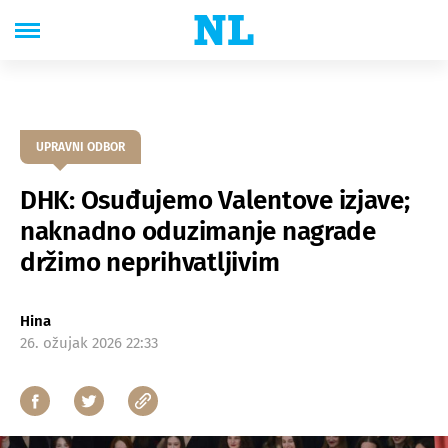
UPRAVNI ODBOR
DHK: Osuđujemo Valentove izjave;
naknadno oduzimanje nagrade
držimo neprihvatljivim
Hina
26. ožujak 2026 22:33