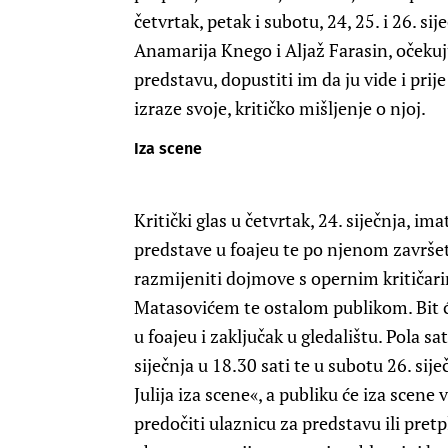
četvrtak, petak i subotu, 24, 25. i 26. s
Anamarija Knego i Aljaž Farasin, očekuju 
predstavu, dopustiti im da ju vide i prije
izraze svoje, kritičko mišljenje o njoj.
Iza scene
Kritički glas u četvrtak, 24. siječnja, i
predstave u foajeu te po njenom završetku
razmijeniti dojmove s opernim kritičar
Matasovićem te ostalom publikom. Bit ć
u foajeu i zaključak u gledalištu. Pola sat
siječnja u 18.30 sati te u subotu 26. sij
Julija iza scene«, a publiku će iza scene
predočiti ulaznicu za predstavu ili pret