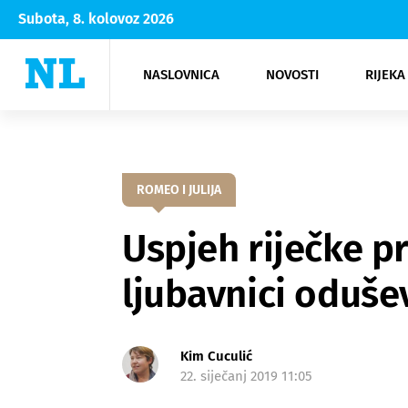
Subota, 8. kolovoz 2026
NASLOVNICA
NOVOSTI
RIJEKA
Rijeka
Kultura
Opatija
Hrvatsk
Moda
NK Rije
Sh
ROMEO I JULIJA
Uspjeh riječke p
ljubavnici odušev
Kim Cuculić
22. siječanj 2019 11:05