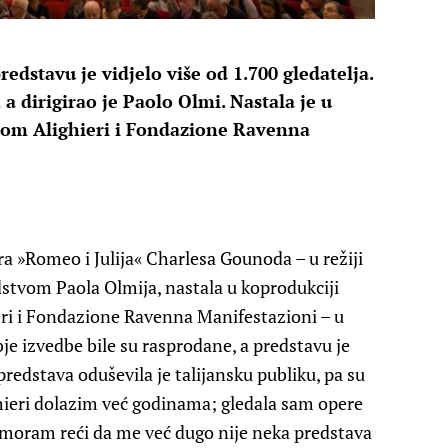
edstavu je vidjelo više od 1.700 gledatelja.
 a dirigirao je Paolo Olmi. Nastala je u
rom Alighieri i Fondazione Ravenna
a »Romeo i Julija« Charlesa Gounoda – u režiji
dstvom Paola Olmija, nastala u koprodukciji
eri i Fondazione Ravenna Manifestazioni – u
bje izvedbe bile su rasprodane, a predstavu je
 predstava oduševila je talijansku publiku, pa su
ghieri dolazim već godinama; gledala sam opere
i moram reći da me već dugo nije neka predstava