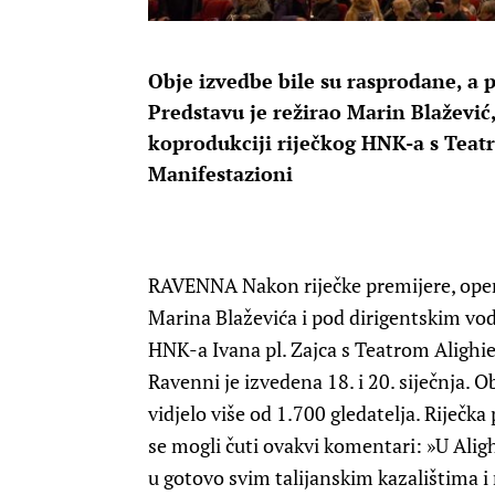
Obje izvedbe bile su rasprodane, a pr
Predstavu je režirao Marin Blažević,
koprodukciji riječkog HNK-a s Teat
Manifestazioni
RAVENNA
Nakon riječke premijere, oper
Marina Blaževića i pod dirigentskim vo
HNK-a Ivana pl. Zajca s Teatrom Alighi
Ravenni je izvedena 18. i 20. siječnja. O
vidjelo više od 1.700 gledatelja. Riječka
se mogli čuti ovakvi komentari: »U Ali
u gotovo svim talijanskim kazalištima 