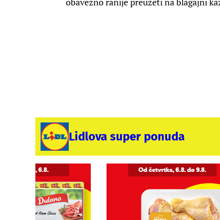
obavezno ranije preuzeti na blagajni kaz
Lidlova super ponuda