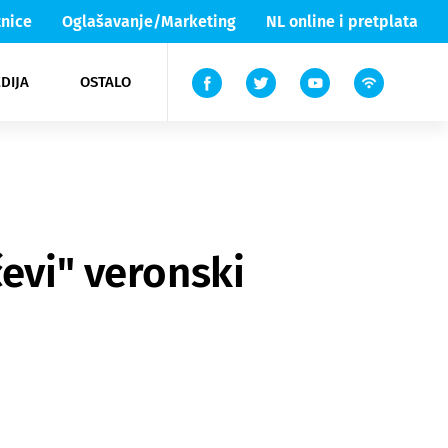
nice
Oglašavanje/Marketing
NL online i pretplata
DIJA
OSTALO
ar
ortovi
 List TV
entari
elgood
Lika & Senj
čevi" veronski