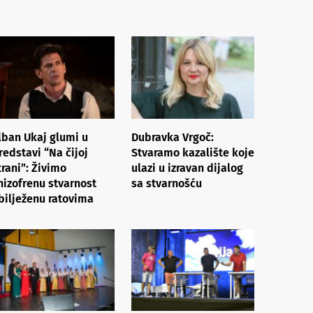
lban Ukaj glumi u
Dubravka Vrgoč:
redstavi “Na čijoj
Stvaramo kazalište koje
trani”: Živimo
ulazi u izravan dijalog
hizofrenu stvarnost
sa stvarnošću
bilježenu ratovima