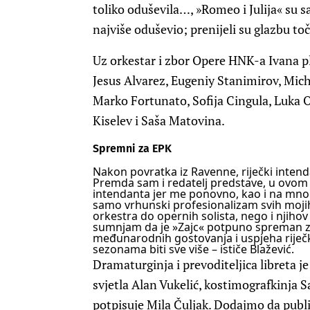
toliko oduševila…, »Romeo i Julija« su 
najviše oduševio; prenijeli su glazbu t
Uz orkestar i zbor Opere HNK-a Ivana pl.
Jesus Alvarez, Eugeniy Stanimirov, Mich
Marko Fortunato, Sofija Cingula, Luka 
Kiselev i Saša Matovina.
Spremni za EPK
Nakon povratka iz Ravenne, riječki intenda
Premda sam i redatelj predstave, u ovom 
intendanta jer me ponovno, kao i na mn
samo vrhunski profesionalizam svih mojih
orkestra do opernih solista, nego i njiho
sumnjam da je »Zajc« potpuno spreman z
međunarodnih gostovanja i uspjeha riječk
sezonama biti sve više – ističe Blažević.
Dramaturginja i prevoditeljica libreta j
svjetla Alan Vukelić, kostimografkinja S
potpisuje Mila Čuljak. Dodajmo da publi