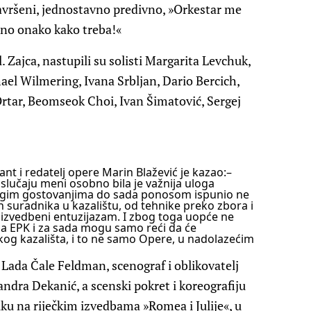
savršeni, jednostavno predivno, »Orkestar me
očno onako kako treba!«
 Zajca, nastupili su solisti Margarita Levchuk,
ael Wilmering, Ivana Srbljan, Dario Bercich,
Ortar, Beomseok Choi, Ivan Šimatović, Sergej
nt i redatelj opere Marin Blažević je kazao:
–
slučaju meni osobno bila je važnija uloga
ogim gostovanjima do sada ponosom ispunio ne
 suradnika u kazalištu, od tehnike preko zbora i
v izvedbeni entuzijazam. I zbog toga uopće ne
a EPK i za sada mogu samo reći da će
og kazališta, i to ne samo Opere, u nadolazećim
e Lada Čale Feldman, scenograf i oblikovatelj
andra Dekanić, a scenski pokret i koreografiju
ku na riječkim izvedbama »Romea i Julije«, u