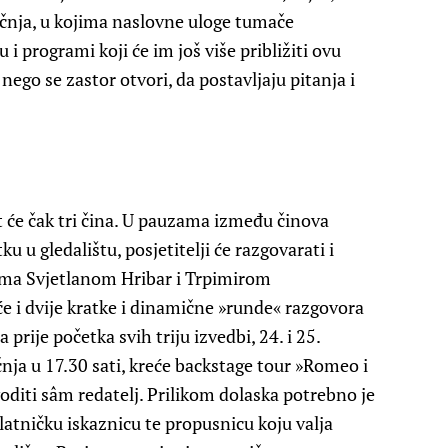
iječnja, u kojima naslovne uloge tumače
i programi koji će im još više približiti ovu
 nego se zastor otvori, da postavljaju pitanja i
mat će čak tri čina. U pauzama između činova
 u gledalištu, posjetitelji će razgovarati i
ima Svjetlanom Hribar i Trpimirom
e i dvije kratke i dinamične »runde« razgovora
a prije početka svih triju izvedbi, 24. i 25.
ečnja u 17.30 sati, kreće backstage tour »Romeo i
 voditi sâm redatelj. Prilikom dolaska potrebno je
platničku iskaznicu te propusnicu koju valja