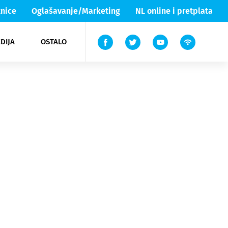
nice
Oglašavanje/Marketing
NL online i pretplata
DIJA
OSTALO
ar
ortovi
 List TV
entari
elgood
Lika & Senj