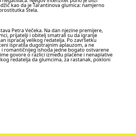
 negativaca. Njegov intenzitet puno je bliži
žić kao da je Tarantinova glumica: namjerno
rostitutka Stela.
stava Petra Večeka. Na dan njezine premijere,
, prijatelji i obitelj smatrali su da igranje
an ispraćaj velikog redatelja. Po završetku
ceni ispratila dugotrajnim aplauzom, a ne
 pa i romantičnijeg ishoda jedne bogato ostvarene
ime govore o razlici između plaćene i nenaplative
jskog redatelja da glumcima, za rastanak, pokloni