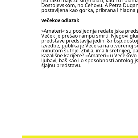
jednako majstorski snalazi, kao i u rolama
Dostojevskom, no Čehovu. A Petra Dugand
postavljena kao gorka, pribrana i hladna p
Večekov odlazak
»Amateri« su posljednja redateljska pred
Veček je prešao rampu smrti. Njegovi glumci
predstave predstavlja jedini &nbsp;dostoj
izvedbe, publika je Večeka na otvorenoj s
minutom šutnje. Zbilja, ima li sretnijeg,
kazališne karijere? »Amateri« u Večekovo 
ljubavi, baš kao i o sposobnosti antologi
sjajnu predstavu.