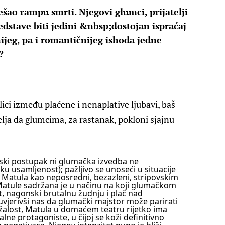
šao rampu smrti. Njegovi glumci, prijatelji
redstave biti jedini &nbsp;dostojan ispraćaj
tnijeg, pa i romantičnijeg ishoda jedne
?
ici između plaćene i nenaplative ljubavi, baš
elja da glumcima, za rastanak, pokloni sjajnu
eljski postupak ni glumačka izvedba ne
ku usamljenost); pažljivo se unoseći u situacije
im Matula kao neposredni, bezazleni, stripovskim
Matule sadržana je u načinu na koji glumačkom
t, nagonski brutalnu žudnju i plač nad
uvjerivši nas da glumački majstor može parirati
alost, Matula u domaćem teatru rijetko ima
nalne protagoniste, u čijoj se koži definitivno