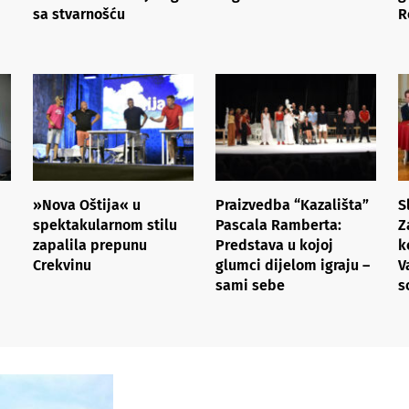
sa stvarnošću
R
»Nova Oštija« u
Praizvedba “Kazališta”
S
spektakularnom stilu
Pascala Ramberta:
Z
zapalila prepunu
Predstava u kojoj
k
Crekvinu
glumci dijelom igraju –
V
sami sebe
s