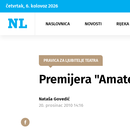
četvrtak, 6. kolovoz 2026
NASLOVNICA
NOVOSTI
RIJEKA
Rijeka
Kultura
Opatija
Hrvatsk
Moda
NK Rije
Sh
PRAVICA ZA LJUBITELJE TEATRA
Premijera "Amat
Nataša Govedić
20. prosinac 2010 14:16