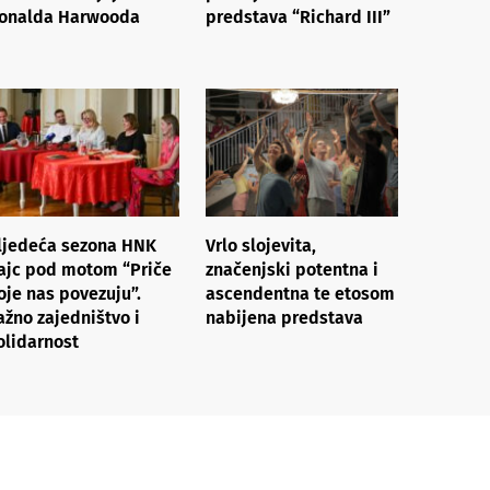
onalda Harwooda
predstava “Richard III”
ljedeća sezona HNK
Vrlo slojevita,
ajc pod motom “Priče
značenjski potentna i
oje nas povezuju”.
ascendentna te etosom
ažno zajedništvo i
nabijena predstava
olidarnost