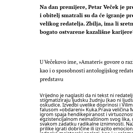
Na dan premijere, Petar Veček je pre
i obitelj smatrali su da će igranje p
velikog redatelja. Zbilja, ima li sre
bogato ostvarene kazališne karijere
U Večekovo ime, »Amateri« govore o razl
kao i o sposobnosti antologijskog redat
predstavu
Vrijedno je naglasiti da ni tekst ni redat
stigmatiziraju ljudsku žudnju (kao ni ljuds
oskudice. Izvedbi uvelike doprinosi i Vil
falusom »obdareni« Kuka.Prava veličina 
igrom spaja hendikepiranost i virtuoznos
egzistencijalnom neimaštinom svog lika, 
svakom zadatku radikalne iznimnosti.
Naž
prilike igrati dobričine ili izrazito emocio