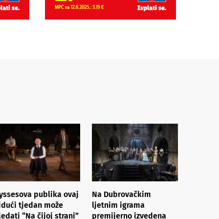
yssesova publika ovaj
Na Dubrovačkim
 idući tjedan može
ljetnim igrama
ledati “Na čijoj strani”
premijerno izvedena