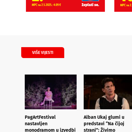
VIŠE VIJESTI
PagArtFestival
Alban Ukaj glumi u
nastavljen
predstavi “Na čijoj
monodramom u izvedbi
strani”: Živimo