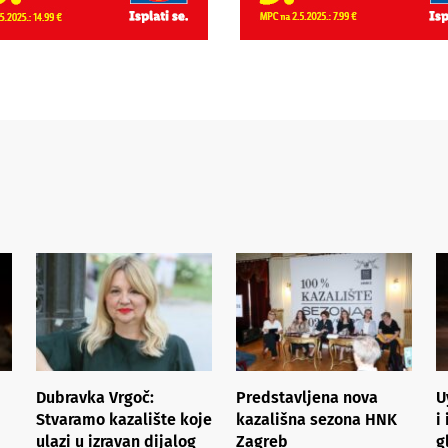
Dubravka Vrgoč:
Predstavljena nova
U
Stvaramo kazalište koje
kazališna sezona HNK
i
ulazi u izravan dijalog
Zagreb
g