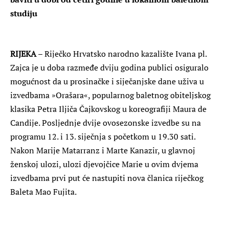
studiju
RIJEKA
– Riječko Hrvatsko narodno kazalište Ivana pl.
Zajca je u doba razmeđe dviju godina publici osiguralo
mogućnost da u prosinačke i siječanjske dane uživa u
izvedbama »Orašara«, popularnog baletnog obiteljskog
klasika Petra Iljiča Čajkovskog u koreografiji Maura de
Candije. Posljednje dvije ovosezonske izvedbe su na
programu 12. i 13. siječnja s početkom u 19.30 sati.
Nakon Marije Matarranz i Marte Kanazir, u glavnoj
ženskoj ulozi, ulozi djevojčice Marie u ovim dvjema
izvedbama prvi put će nastupiti nova članica riječkog
Baleta Mao Fujita.