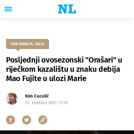
HNK IVANA PL. ZAJCA
Posljednji ovosezonski "Orašari" u
riječkom kazalištu u znaku debija
Mao Fujite u ulozi Marie
Kim Cuculić
12. siječanj 2021 12:18