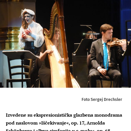
Foto Sergej Drechsler
Izvedene su ekspresionistička glazbena monodrama
pod naslovom »Iščekivanje«, op. 17, Arnolda
Schönberga i »Prva simfonija u c-molu«, op. 68,