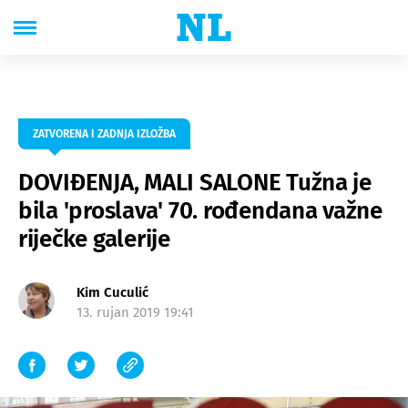
ZATVORENA I ZADNJA IZLOŽBA
DOVIĐENJA, MALI SALONE Tužna je
bila 'proslava' 70. rođendana važne
riječke galerije
Kim Cuculić
13. rujan 2019 19:41