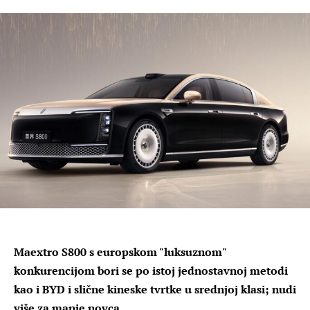
Maextro S800 s europskom "luksuznom"
konkurencijom bori se po istoj jednostavnoj metodi
kao i BYD i slične kineske tvrtke u srednjoj klasi; nudi
više za manje novca