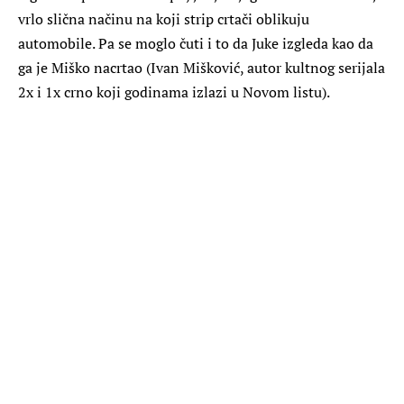
vrlo slična načinu na koji strip crtači oblikuju
automobile. Pa se moglo čuti i to da Juke izgleda kao da
ga je Miško nacrtao (Ivan Mišković, autor kultnog serijala
2x i 1x crno koji godinama izlazi u Novom listu).