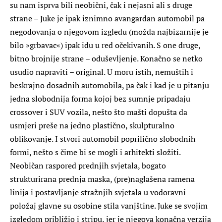
su nam isprva bili neobični, čak i nejasni ali s druge
strane – Juke je ipak iznimno avangardan automobil pa
negodovanja o njegovom izgledu (možda najbizarnije je
bilo »grbavac«) ipak idu u red očekivanih. S one druge,
bitno brojnije strane – oduševljenje. Konačno se netko
usudio napraviti – original. U moru istih, nemuštih i
beskrajno dosadnih automobila, pa čak i kad je u pitanju
jedna slobodnija forma kojoj bez sumnje pripadaju
crossover i SUV vozila, nešto što mašti dopušta da
usmjeri preše na jedno plastično, skulpturalno
oblikovanje. I stvori automobil poprilično slobodnih
formi, nešto s čime bi se mogli i arhitekti složiti.
Neobičan raspored prednjih svjetala, bogato
strukturirana prednja maska, (pre)naglašena ramena
linija i postavljanje stražnjih svjetala u vodoravni
položaj glavne su osobine stila vanjštine. Juke se svojim
izgledom približio i stripu, jer je njegova konačna verzija