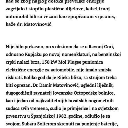
kad se zbog naglog dotoka prevelike energije
zagrijalo i stopilo plastične dijelove, kabel i moj
automobil bili su vezani kao »pupčanom vrpcom«,
kaže dr. Matovinović
Nije bilo prekasno, no s obzirom da se u Ravnoj Gori,
odnosno Kupjaku po novoj nomenklaturi, na benzinskoj
crpki nalazi brza, 150 kW Mol Plugee punionica
električne energije za automobile, nije imalo smisla
riskirati. Koliko god da je Rijeka blizu, sa strujom treba
biti oprezan. Dr. Damir Matovinović, ugledni liječnik,
dugogodišnji ravnatelj lovranske Ortopedske bolnice,
kao i jedan od najkvalitetnijih hrvatskih nogometnih
sudaca svih vremena, sudio je primjerice i na svjetskom
prvenstvu u Španjolskoj 1982. godine, odlučio je sa
svojom Subaru Solterom skrenuti na punjenje baterije,