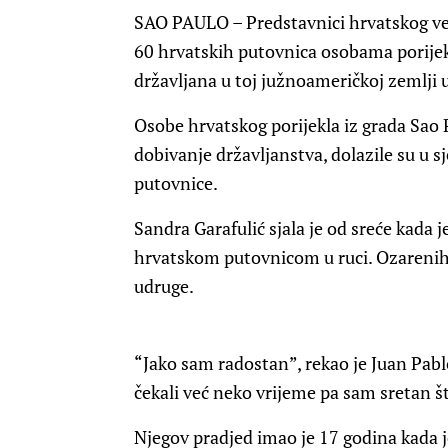
SAO PAULO – Predstavnici hrvatskog vele
60 hrvatskih putovnica osobama porijek
državljana u toj južnoameričkoj zemlji 
Osobe hrvatskog porijekla iz grada Sao Pa
dobivanje državljanstva, dolazile su u s
putovnice.
Sandra Garafulić sjala je od sreće kada j
hrvatskom putovnicom u ruci. Ozarenih l
udruge.
“Jako sam radostan”, rekao je Juan Pablo
čekali već neko vrijeme pa sam sretan š
Njegov pradjed imao je 17 godina kada j