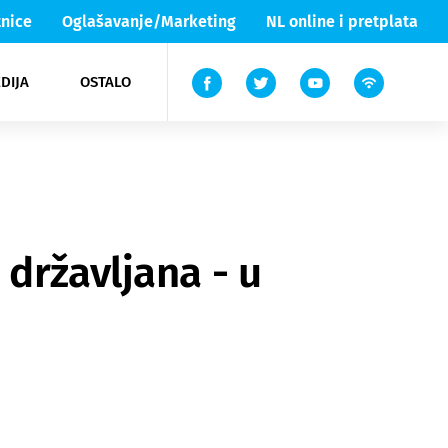
nice
Oglašavanje/Marketing
NL online i pretplata
DIJA
OSTALO
ar
ortovi
 List TV
entari
elgood
Lika & Senj
državljana - u