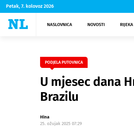
Petak, 7. kolovoz 2026
NASLOVNICA
NOVOSTI
RIJEKA
Rijeka
Kultura
Opatija
Hrvatsk
Moda
NK Rije
Sh
PODJELA PUTOVNICA
U mjesec dana Hr
Brazilu
Hina
25. ožujak 2025 07:29