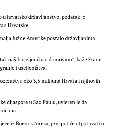
o u hrvatsko državljanstvo, podatak je
van Hrvatske.
malja Južne Amerike postalo državljanima
atak naših iseljenika u domovinu”, kaže Frane
rafije i useljeništva.
 inozemstvu oko 3,5 milijuna Hrvata i njihovih
ske dijaspore u Sao Paulu, uvjeren je da
tnicima.
ece iz Buenos Airesa, prvi put će otputovati u