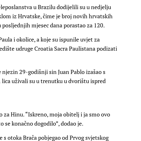
poslanstva u Brazilu dodijelili su u nedjelju
lom iz Hrvatske, čime je broj novih hrvatskih
u posljednjih mjesec dana porastao za 120.
ula i okolice, a koje su ispunile uvjet za
jedište udruge Croatia Sacra Paulistana podizati
e njezin 29-godišnji sin Juan Pablo izašao s
ica uživali su u trenutku u dvorištu ispred
 za Hinu. “Iskreno, moja obitelj i ja smo ovo
to se konačno dogodilo”, dodao je.
e s otoka Brača pobjegao od Prvog svjetskog