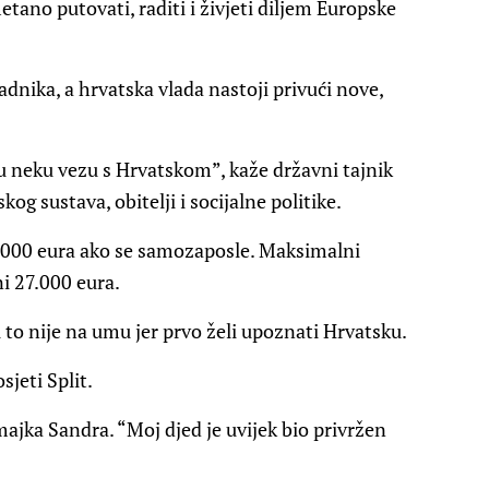
ano putovati, raditi i živjeti diljem Europske
adnika, a hrvatska vlada nastoji privući nove,
ju neku vezu s Hrvatskom”, kaže državni tajnik
og sustava, obitelji i socijalne politike.
.000 eura ako se samozaposle. Maksimalni
 27.000 eura.
to nije na umu jer prvo želi upoznati Hrvatsku.
sjeti Split.
majka Sandra. “Moj djed je uvijek bio privržen