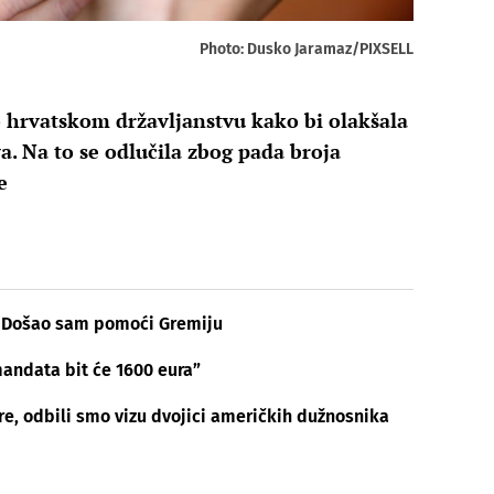
Photo: Dusko Jaramaz/PIXSELL
o hrvatskom državljanstvu kako bi olakšala
a. Na to se odlučila zbog pada broja
e
u: Došao sam pomoći Gremiju
mandata bit će 1600 eura”
re, odbili smo vizu dvojici američkih dužnosnika