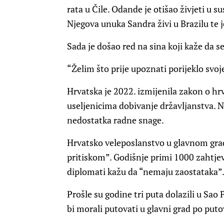
rata u Čile. Odande je otišao živjeti u s
Njegova unuka Sandra živi u Brazilu te j
Sada je došao red na sina koji kaže da 
“Želim što prije upoznati porijeklo svoj
Hrvatska je 2022. izmijenila zakon o hr
useljenicima dobivanje državljanstva. N
nedostatka radne snage.
Hrvatsko veleposlanstvo u glavnom gradu
pritiskom”. Godišnje primi 1000 zahtjev
diplomati kažu da “nemaju zaostataka”
Prošle su godine tri puta dolazili u Sao
bi morali putovati u glavni grad po puto