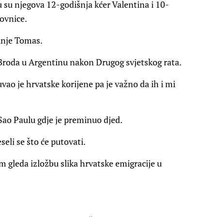
u su njegova 12-godišnja kćer Valentina i 10-
tovnice.
inje Tomas.
 Broda u Argentinu nakon Drugog svjetskog rata.
vao je hrvatske korijene pa je važno da ih i mi
 Sao Paulu gdje je preminuo djed.
seli se što će putovati.
m gleda izložbu slika hrvatske emigracije u