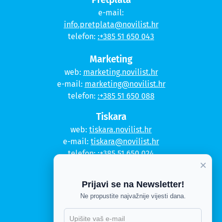
e-mail:
info.pretplata@novilist.hr
telefon:
:+385 51 650 043
Marketing
web:
marketing.novilist.hr
e-mail:
marketing@novilist.hr
telefon:
:+385 51 650 088
Tiskara
web:
tiskara.novilist.hr
e-mail:
tiskara@novilist.hr
telefon:
:+385 51 650 024
×
Copyright © 2020. Novi list
Prijavi se na Newsletter!
Kontakt
Ne propustite najvažnije vijesti dana.
Politika privatnosti
Politika kolačića