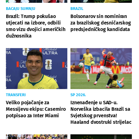
BACAJU SUMNJU
BRAZIL
Brazil: Trump pokušao
Bolsonarov sin nominiran
utjecati na izbore, odbili
za brazilskog desničarskog
smo vizu dvojici američkih
predsjedničkog kandidata
dužnosnika
TRANSFERI
SP 2026.
Veliko pojačanje za
Iznenađenje u SAD-u.
Messijevu ekipu: Casemiro
Norveška izbacila Brazil sa
potpisao za Inter Miami
Svjetskog prvenstva!
Haaland dvostruki strijelac