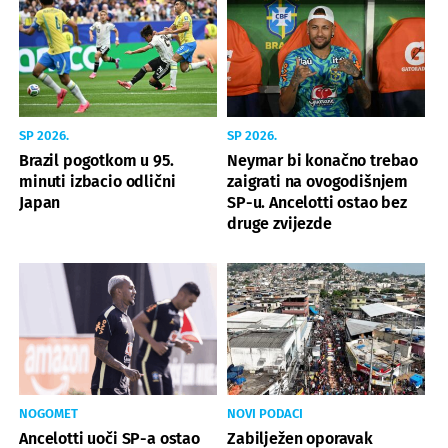
SP 2026.
SP 2026.
Brazil pogotkom u 95.
Neymar bi konačno trebao
minuti izbacio odlični
zaigrati na ovogodišnjem
Japan
SP-u. Ancelotti ostao bez
druge zvijezde
NOGOMET
NOVI PODACI
Ancelotti uoči SP-a ostao
Zabilježen oporavak