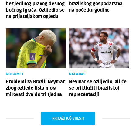
bez jedinog pravog desnog
brazilskog gospodarstva
bočnog igrača. Ozlijedio se
na početku godine
na prijateljskom ogledu
NOGOMET
NAPADAČ
Problemi za Brazil: Neymar
Neymar se ozlijedio, ali će
zbog ozljede lista mora
se priključiti brazilskoj
mirovati dva do tri tjedna
reprezentaciji
PRIKAŽI JOŠ VIJESTI