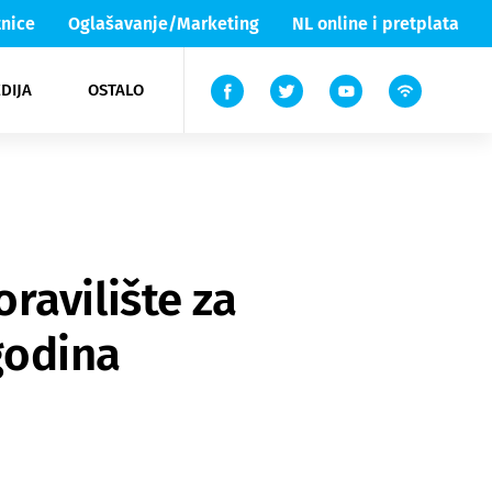
nice
Oglašavanje/Marketing
NL online i pretplata
DIJA
OSTALO
ar
ortovi
 List TV
entari
elgood
Lika & Senj
ravilište za
 godina