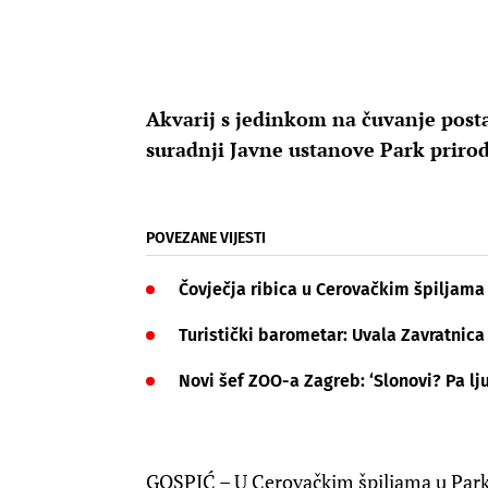
Akvarij s jedinkom na čuvanje posta
suradnji Javne ustanove Park prirod
POVEZANE VIJESTI
Čovječja ribica u Cerovačkim špiljama
Turistički barometar: Uvala Zavratnica
Novi šef ZOO-a Zagreb: ‘Slonovi? Pa lju
GOSPIĆ – U Cerovačkim špiljama u Parku