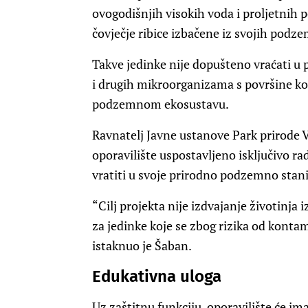
ovogodišnjih visokih voda i proljetnih p
čovječje ribice izbačene iz svojih podz
Takve jedinke nije dopušteno vraćati u
i drugih mikroorganizama s površine koj
podzemnom ekosustavu.
Ravnatelj Javne ustanove Park prirode V
oporavilište uspostavljeno isključivo ra
vratiti u svoje prirodno podzemno stani
“Cilj projekta nije izdvajanje životinja 
za jedinke koje se zbog rizika od kontam
istaknuo je Šaban.
Edukativna uloga
Uz zaštitnu funkciju, oporavilište će ima