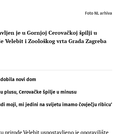
Foto NL arhiva
vljen je u Gornjoj Cerovačkoj špilji u
e Velebit i Zoološkog vrta Grada Zagreba
 dobila novi dom
 u plusu, Cerovačke špilje u minusu
di moji, mi jedini na svijetu imamo čovječju ribicu’
 prirode Velebit uspostavljeno je oporavilište