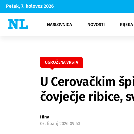
Petak, 7. kolovoz 2026
NASLOVNICA
NOVOSTI
RIJEKA
Rijeka
Kultura
Opatija
Hrvatsk
Moda
NK Rije
Sh
UGROŽENA VRSTA
U Cerovačkim špi
čovječje ribice, 
Hina
07. lipanj 2026 09:53