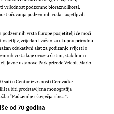
ati vrijednost podzemne bioraznolikosti,
žnost očuvanja podzemnih voda i osjetljivih
h podzemnih vrsta Europe posjetitelji će moći
t osjetljiv, vrijedan i važan za ukupnu prirodnu
nažan edukativni alat za podizanje svijesti o
zemnih vrsta koje ovise o čistim, stabilnim i
elj Javne ustanove Park prirode Velebit Mario
10 sati u Centar izvrsnosti Cerovačke
ilišta biti predstavljena monografija
ložba “Podzemlje i čovječja ribica”.
više od 70 godina