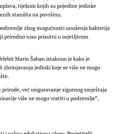
oplava, tijekom kojih su pojedine jedinke
emnih staništa na površinu.
 podzemlje zbog mogućnosti unošenja bakterija
i prirodno nisu prisutni u osjetljivom
elebit Mario Šaban istaknuo je kako je
di zbrinjavanja jedinki koje se više ne mogu
šte.
iz prirode, već osiguravanje sigurnog smještaja
inacije više ne mogu vratiti u podzemlje”,
ti i važnu edukativnu ulogu. Posjetitelji