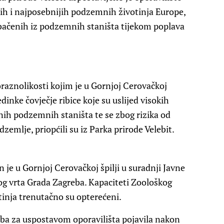
ijih i najposebnijih podzemnih životinja Europe,
 izbačenih iz podzemnih staništa tijekom poplava
oraznolikosti kojim je u Gornjoj Cerovačkoj
edinke čovječje ribice koje su uslijed visokih
dnih podzemnih staništa te se zbog rizika od
zemlje, priopćili su iz Parka prirode Velebit.
 je u Gornjoj Cerovačkoj špilji u suradnji Javne
og vrta Grada Zagreba. Kapaciteti Zoološkog
tinja trenutačno su opterećeni.
eba za uspostavom oporavilišta pojavila nakon