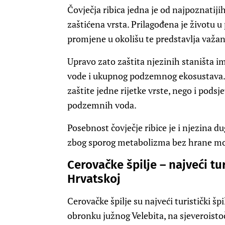
Čovječja ribica jedna je od najpoznatiji
zaštićena vrsta. Prilagođena je životu 
promjene u okolišu te predstavlja važa
Upravo zato zaštita njezinih staništa im
vode i ukupnog podzemnog ekosustava. O
zaštite jedne rijetke vrste, nego i podsj
podzemnih voda.
Posebnost čovječje ribice je i njezina d
zbog sporog metabolizma bez hrane može
Cerovačke špilje – najveći tu
Hrvatskoj
Cerovačke špilje su najveći turistički š
obronku južnog Velebita, na sjeveroist