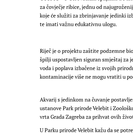
za čovječje ribice, jednu od najugrožen
koje će služiti za zbrinjavanje jedinki
te imati važnu edukativnu ulogu.
Riječ je o projektu zaštite podzemne bi
špilji uspostavljen siguran smještaj za j
voda i poplava izbačene iz svojih priro
kontaminacije više ne mogu vratiti u pod
Akvarij s jedinkom na čuvanje postavljen
ustanove Park prirode Velebit i Zoološk
vrta Grada Zagreba za prihvat ovih živo
U Parku prirode Velebit kažu da se potr