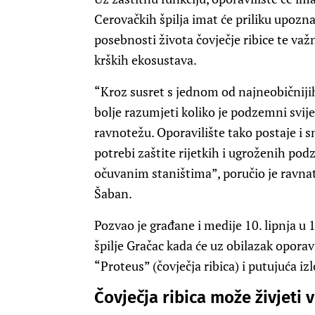
Cerovačkih špilja imat će priliku upozn
posebnosti života čovječje ribice te va
krških ekosustava.
“Kroz susret s jednom od najneobičniji
bolje razumjeti koliko je podzemni svije
ravnotežu. Oporavilište tako postaje i s
potrebi zaštite rijetkih i ugroženih pod
očuvanim staništima”, poručio je ravnat
Šaban.
Pozvao je građane i medije 10. lipnja u 
špilje Gračac kada će uz obilazak oporav
“Proteus” (čovječja ribica) i putujuća iz
Čovječja ribica može živjeti 