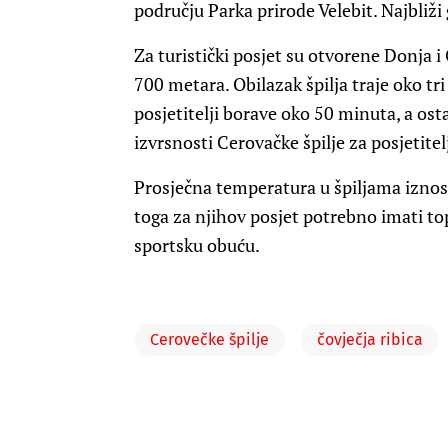
području Parka prirode Velebit. Najbliži 
Za turistički posjet su otvorene Donja i
700 metara. Obilazak špilja traje oko tri s
posjetitelji borave oko 50 minuta, a os
izvrsnosti Cerovačke špilje za posjetitelj
Prosječna temperatura u špiljama iznos
toga za njihov posjet potrebno imati topl
sportsku obuću.
Cerovečke špilje
čovječja ribica