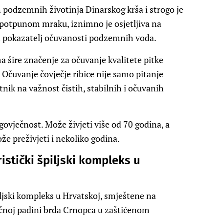
h podzemnih životinja Dinarskog krša i strogo je
u potpunom mraku, iznimno je osjetljiva na
n pokazatelj očuvanosti podzemnih voda.
a šire značenje za očuvanje kvalitete pitke
čuvanje čovječje ribice nije samo pitanje
etnik na važnost čistih, stabilnih i očuvanih
ugovječnost. Može živjeti više od 70 godina, a
 preživjeti i nekoliko godina.
ristički špiljski kompleks u
piljski kompleks u Hrvatskoj, smještene na
očnoj padini brda Crnopca u zaštićenom