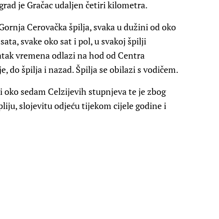
grad je Gračac udaljen četiri kilometra.
 Gornja Cerovačka špilja, svaka u dužini od oko
ata, svake oko sat i pol, u svakoj špilji
tatak vremena odlazi na hod od Centra
e, do špilja i nazad. Špilja se obilazi s vodičem.
i oko sedam Celzijevih stupnjeva te je zbog
iju, slojevitu odjeću tijekom cijele godine i