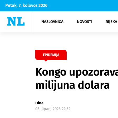
Petak, 7. kolovoz 2026
NASLOVNICA
NOVOSTI
RIJEKA
Rijeka
Kultura
Opatija
Hrvatsk
Moda
NK Rije
Sh
EPIDEMIJA
Kongo upozorava 
milijuna dolara
Hina
05. lipanj 2026 22:52