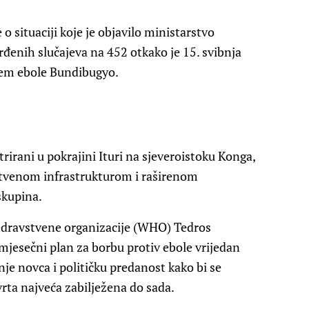
o situaciji koje je objavilo ministarstvo
đenih slučajeva na 452 otkako je 15. svibnja
ojem ebole Bundibugyo.
ntrirani u pokrajini Ituri na sjeveroistoku Konga,
stvenom infrastrukturom i raširenom
skupina.
e zdravstvene organizacije (WHO) Tedros
jesečni plan za borbu protiv ebole vrijedan
je novca i političku predanost kako bi se
tvrta najveća zabilježena do sada.