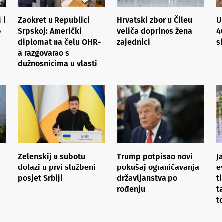
 i
Zaokret u Republici
Hrvatski zbor u Čileu
U
o
Srpskoj: Američki
veliča doprinos žena
4
diplomat na čelu OHR-
zajednici
s
a razgovarao s
dužnosnicima u vlasti
Zelenskij u subotu
Trump potpisao novi
J
dolazi u prvi službeni
pokušaj ograničavanja
e
posjet Srbiji
državljanstva po
t
rođenju
t
t