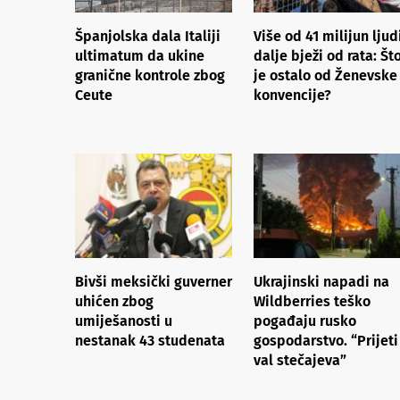
Španjolska dala Italiji
Više od 41 milijun ljudi
ultimatum da ukine
dalje bježi od rata: Št
granične kontrole zbog
je ostalo od Ženevske
Ceute
konvencije?
Bivši meksički guverner
Ukrajinski napadi na
uhićen zbog
Wildberries teško
umiješanosti u
pogađaju rusko
nestanak 43 studenata
gospodarstvo. “Prijeti
val stečajeva”