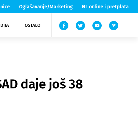
nice
Oglašavanje/Marketing
NL online i pretplata
DIJA
OSTALO
ar
ortovi
 List TV
entari
elgood
Lika & Senj
SAD daje još 38