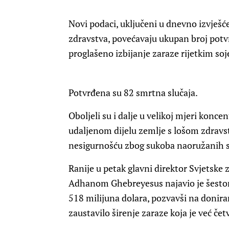
Novi podaci, uključeni u dnevno izvješće 
zdravstva, povećavaju ukupan broj potvr
proglašeno izbijanje zaraze rijetkim s
Potvrđena su 82 smrtna slučaja.
Oboljeli su i dalje u velikoj mjeri konce
udaljenom dijelu zemlje s lošom zdrav
nesigurnošću zbog sukoba naoružanih 
Ranije u petak glavni direktor Svjetsk
Adhanom Ghebreyesus najavio je šestom
518 milijuna dolara, pozvavši na doniran
zaustavilo širenje zaraze koja je već če