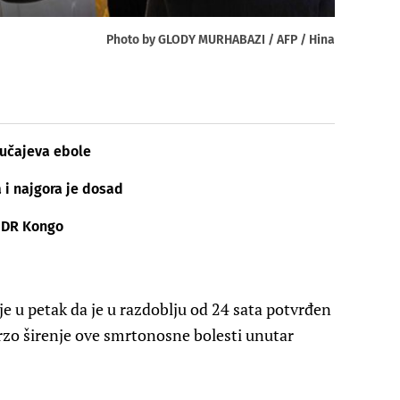
Photo by GLODY MURHABAZI / AFP / Hina
lučajeva ebole
i najgora je dosad
u DR Kongo
e u petak da je u razdoblju od 24 sata potvrđen
brzo širenje ove smrtonosne bolesti unutar