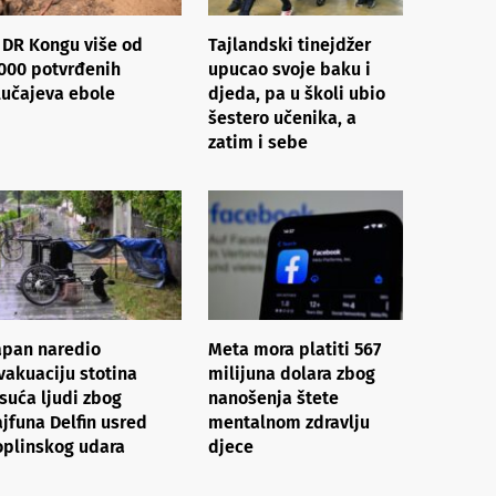
 DR Kongu više od
Tajlandski tinejdžer
000 potvrđenih
upucao svoje baku i
lučajeva ebole
djeda, pa u školi ubio
šestero učenika, a
zatim i sebe
apan naredio
Meta mora platiti 567
vakuaciju stotina
milijuna dolara zbog
isuća ljudi zbog
nanošenja štete
ajfuna Delfin usred
mentalnom zdravlju
oplinskog udara
djece