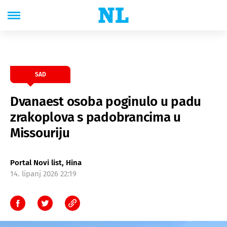
SAD
Dvanaest osoba poginulo u padu
zrakoplova s padobrancima u
Missouriju
Portal Novi list, Hina
14. lipanj 2026 22:19