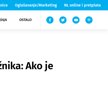
nice
Oglašavanje/Marketing
NL online i pretplata
DIJA
OSTALO
ar
ortovi
 List TV
entari
elgood
Lika & Senj
nika: Ako je