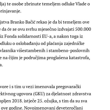
elja) te osobe zbrinute temeljem odluke Vlade o
rinjavanje.
ljstva Branko Bačić rekao je da bi temeljem ove
e da će se ovu svrhu mjesečno izdvajati 500.000
ti iz Fonda solidarnosti EU-a, a nakon toga iz
 odluku o oslobađanju od plaćanja zajedničke
suvlasnika višestambenih i stambeno-poslovnih
 na čijim je područjima proglašena katastrofa,
a.
ovore i s tim u vezi imenovala pregovarački
ktivnog ugovora (GKU) za djelatnost zdravstva
pljen 2018. istječe 25. ožujka, s tim da su sva
ja ove godine. Novoimenovani deveteročlani