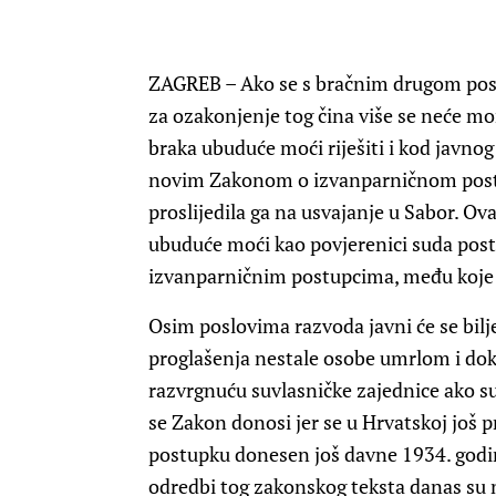
ZAGREB – Ako se s bračnim drugom pos
za ozakonjenje tog čina više se neće mo
braka ubuduće moći riješiti i kod javno
novim Zakonom o izvanparničnom postupk
proslijedila ga na usvajanje u Sabor. Ova
ubuduće moći kao povjerenici suda post
izvanparničnim postupcima, među koje 
Osim poslovima razvoda javni će se bilj
proglašenja nestale osobe umrlom i dok
razvrgnuću suvlasničke zajednice ako su
se Zakon donosi jer se u Hrvatskoj jo
postupku donesen još davne 1934. godine
odredbi tog zakonskog teksta danas su n