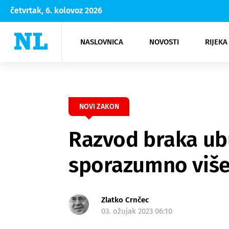
četvrtak, 6. kolovoz 2026
NASLOVNICA
NOVOSTI
RIJEKA
Rijeka
Kultura
Opatija
Hrvatsk
Moda
NK Rije
Sh
NOVI ZAKON
Razvod braka ubu
sporazumno više
Zlatko Crnčec
03. ožujak 2023 06:10