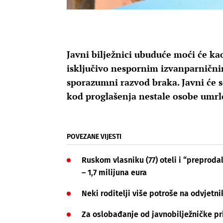
Javni bilježnici ubuduće moći će ka
isključivo nespornim izvanparničn
sporazumni razvod braka. Javni će s
kod proglašenja nestale osobe umrl
POVEZANE VIJESTI
Ruskom vlasniku (77) oteli i “preprodal
– 1,7 milijuna eura
Neki roditelji više potroše na odvjetn
Za oslobađanje od javnobilježničke pri