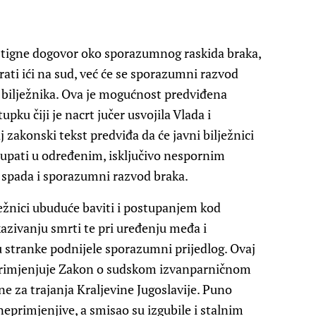
tigne dogovor oko sporazumnog raskida braka,
rati ići na sud, već će se sporazumni razvod
g bilježnika. Ova je mogućnost predviđena
u čiji je nacrt jučer usvojila Vlada i
j zakonski tekst predviđa da će javni bilježnici
upati u određenim, isključivo nespornim
spada i sporazumni razvod braka.
ežnici ubuduće baviti i postupanjem kod
azivanju smrti te pri uređenju međa i
 stranke podnijele sporazumni prijedlog. Ovaj
š primjenjuje Zakon o sudskom izvanparničnom
 za trajanja Kraljevine Jugoslavije. Puno
eprimjenjive, a smisao su izgubile i stalnim