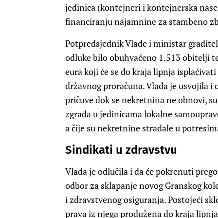
jedinica (kontejneri i kontejnerska nas
financiranju najamnine za stambeno zb
Potpredsjednik Vlade i ministar gradite
odluke bilo obuhvaćeno 1.513 obitelji t
eura koji će se do kraja lipnja isplaćiva
državnog proračuna. Vlada je usvojila i
pričuve dok se nekretnina ne obnovi, 
zgrada u jedinicama lokalne samouprave
a čije su nekretnine stradale u potresim
Sindikati u zdravstvu
Vlada je odlučila i da će pokrenuti preg
odbor za sklapanje novog Granskog kole
i zdravstvenog osiguranja. Postojeći sklo
prava iz njega produžena do kraja lipn