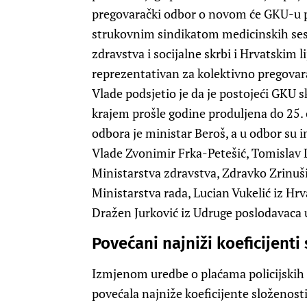
pregovarački odbor o novom će GKU-u pr
strukovnim sindikatom medicinskih ses
zdravstva i socijalne skrbi i Hrvatskim 
reprezentativan za kolektivno pregovara
Vlade podsjetio je da je postojeći GKU s
krajem prošle godine produljena do 25.
odbora je ministar Beroš, a u odbor su 
Vlade Zvonimir Frka-Petešić, Tomislav D
Ministarstva zdravstva, Zdravko Zrinušić
Ministarstva rada, Lucian Vukelić iz Hr
Dražen Jurković iz Udruge poslodavaca 
Povećani najniži koeficijenti
Izmjenom uredbe o plaćama policijskih s
povećala najniže koeficijente složenost