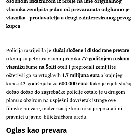
osobnom iskaznicom iz Srbije na ime originalnog
vlasnika zemljišta jedan od prevaranata odglumio je
vlasnika - prodavatelja a drugi zainteresiranog prvog
kupca
Policija razriješila je
slučaj složene i dislocirane prevare
u kojoj su petorica osumnjičenika
77-godišnjem ruskom
vlasniku
šume
na Šolti
oteli i preprodali zemljište
oštetivši ga za vrtoglavih
1.7 milijuna eura
a krajnjeg
kupca 42-godišnjaka za
600.000 eura
. Kako je cijeli slučaj
došao došao do zagrebačke policije ostalo je u drugom
planu s obzirom na uspješni dovršetak istrage ove
filmske prevare, malverzacije koju nisu prepoznali ni
pravnici u javno-bilježničkom uredu.
Oglas kao prevara