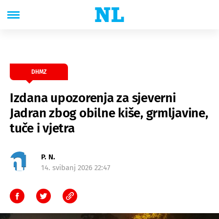
DHMZ
Izdana upozorenja za sjeverni
Jadran zbog obilne kiše, grmljavine,
tuče i vjetra
P. N.
14. svibanj 2026 22:47