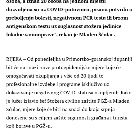
osoba, a iznad 20 osoba na jednom mjestu
dozvoljena su uz COVID-putovnicu, pisanu potvrdu o
preboljenju bolesti, negativnom PCR testu ili brzom
antigenskom testu uz suglasnost stožera jedinice
lokalne samouprave", rekao je Mladen Šćulac.
RIJEKA – Od ponedjeljka u Primorsko-goranskoj županiji
bit će na snazi nove protuepidemijske mjere koje će
omogućavati okupljanja s više od 20 ljudi te
profesionalne izvdebe i programe isključivo uz
dokazivanje negativnog COVID-statusa okupljenih. Kako
je jučer izjavio šef Stožera civilne zaštite PGŽ-a Mladen
Šćulac, mjere koje će biti na snazi do kraja srpnja
donesene su s ciljem zašite sigurnosti građana i turista
koji borave u PGŽ-u.