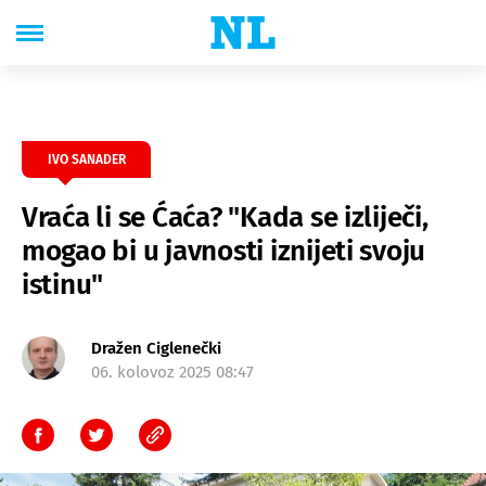
IVO SANADER
Vraća li se Ćaća? "Kada se izliječi,
mogao bi u javnosti iznijeti svoju
istinu"
Dražen Ciglenečki
06. kolovoz 2025 08:47