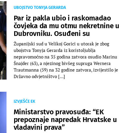
UBOJSTVO TONYJA GERARDA
Par iz pakla ubio i raskomadao
čovjeka da mu otmu nekretnine u
Dubrovniku. Osuđeni su
Županijski sud u Velikoj Gorici u utorak je zbog
ubojstva Tonyja Gerarda iz koristoljublja
nepravomoćno na 35 godina zatvora osudio Marinu
Šnajder (63), a njezinog bivšeg supruga Wernera
Trautmanna (59) na 32 godine zatvora, izvijestilo je
Državno odvjetništvo […]
IZVJEŠĆE EK
Ministarstvo pravosuđa: “EK
prepoznaje napredak Hrvatske u
vladavini prava”