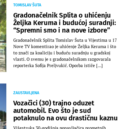
TOMISLAV ŠUTA
Gradonačelnik Splita o uhićenju
Željka Keruma i budućoj suradnji:
“Spremni smo i na nove izbore”
Gradonačelnik Splita Tomislav Šuta u Vijestima u 17
Nove TV komentirao je uhićenje Željka Keruma i što
to znači za koaliciju i buduću suradnju u gradskoj
vlasti. O svemu je s gradonačelnikom razgovarala
reporterka Sofija Preljvukić. Oporba ističe […]
ZAUSTAVLJENA
Vozačici (30) trajno oduzet
automobil. Evo što je sud
potaknulo na ovu drastičnu kaznu
Višestruka 30-godišnja ponavljačica prometnih