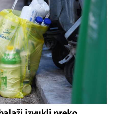
laži izvukli preko