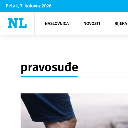
Petak, 7. kolovoz 2026
NASLOVNICA
NOVOSTI
RIJEKA
Rijeka
Kultura
Opatija
Hrvatsk
Moda
NK Rije
Sh
pravosuđe