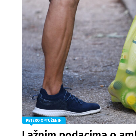
PETERO OPTUŽENIH
Lažnim podacima o amba