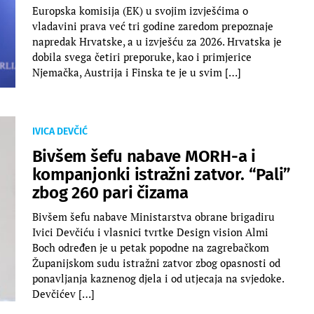
Europska komisija (EK) u svojim izvješćima o
vladavini prava već tri godine zaredom prepoznaje
napredak Hrvatske, a u izvješću za 2026. Hrvatska je
dobila svega četiri preporuke, kao i primjerice
Njemačka, Austrija i Finska te je u svim […]
IVICA DEVČIĆ
Bivšem šefu nabave MORH-a i
kompanjonki istražni zatvor. “Pali”
zbog 260 pari čizama
Bivšem šefu nabave Ministarstva obrane brigadiru
Ivici Devčiću i vlasnici tvrtke Design vision Almi
Boch određen je u petak popodne na zagrebačkom
Županijskom sudu istražni zatvor zbog opasnosti od
ponavljanja kaznenog djela i od utjecaja na svjedoke.
Devčićev […]