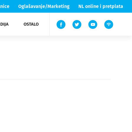
nice
Oglašavanje/Marketing
NL online i pretplata
DIJA
OSTALO
ar
ortovi
 List TV
entari
elgood
Lika & Senj