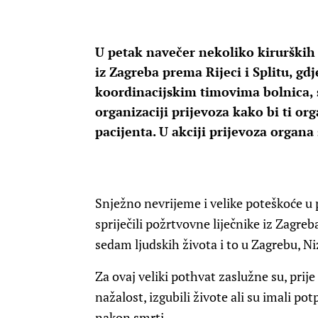
U petak navečer nekoliko kirurški
iz Zagreba prema Rijeci i Splitu, gdj
koordinacijskim timovima bolnica, 
organizaciji prijevoza kako bi ti or
pacijenta. U akciji prijevoza organa
Snježno nevrijeme i velike poteškoće u p
spriječili požrtvovne liječnike iz Zagreb
sedam ljudskih života i to u Zagrebu, N
Za ovaj veliki pothvat zaslužne su, prije
nažalost, izgubili živote ali su imali p
nakon smrti.