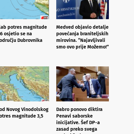
lab potres magnitude
Medved objavio detalje
,6 osjetio se na
povećanja braniteljskih
odručju Dubrovnika
mirovina. “Najavljivali
smo ovo prije Možemo!”
od Novog Vinodolskog
Dabro ponovo diktira
otres magnitude 3,5
Penavi saborske
inicijative. Šef DP-a
zasad preko svega