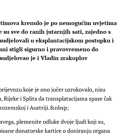
h timova krenulo je po nemogućim uvjetima
e su sve do ranih jutarnjih sati, zajedno s
sudjelovali u eksplantacijskom postupku i
gani stigli sigurno i pravovremeno do
 sudjelovao je i Vladin zrakoplov
rijevozu koje je ono jučer uzrokovalo, nisu
a, Rijeke i Splita da transplatacijama spase čak
izozemskoj i Austriji.&nbsp;
 svega, plemenite odluke dvoje ljudi koji su,
otpisane donatorske kartice o doniranju organa