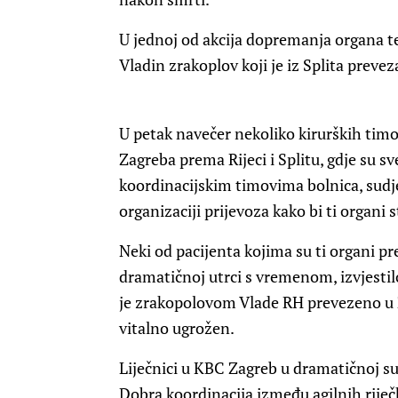
U jednoj od akcija dopremanja organa t
Vladin zrakoplov koji je iz Splita preve
U petak navečer nekoliko kirurških tim
Zagreba prema Rijeci i Splitu, gdje su sv
koordinacijskim timovima bolnica, sudj
organizaciji prijevoza kako bi ti organi 
Neki od pacijenta kojima su ti organi pre
dramatičnoj utrci s vremenom, izvjestil
je zrakopolovom Vlade RH prevezeno u Z
vitalno ugrožen.
Liječnici u KBC Zagreb u dramatičnoj su
Dobra koordinacija između agilnih riječk