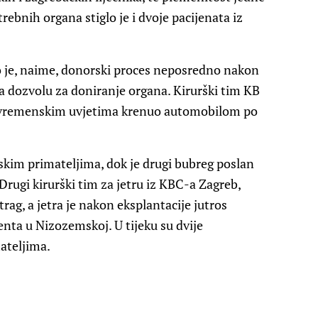
trebnih organa stiglo je i dvoje pacijenata iz
o je, naime, donorski proces neposredno nakon
ala dozvolu za doniranje organa. Kirurški tim KB
 vremenskim uvjetima krenuo automobilom po
tskim primateljima, dok je drugi bubreg poslan
rugi kirurški tim za jetru iz KBC-a Zagreb,
ag, a jetra je nakon eksplantacije jutros
nta u Nizozemskoj. U tijeku su dvije
ateljima.