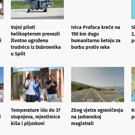
Vojni piloti
Ivica Profaca kreće na
S
helikopterom prevezli
150 km dugu
2
i
životno ugroženu
humanitarnu šetnju za
p
trudnicu iz Dubrovnika
borbu protiv raka
u Split
Temperature idu do 37
Zbog vjetra ograničenja
K
d
stupnjeva, mjestimice
na Jadranskoj
p
kiša i pljuskovi
magistrali