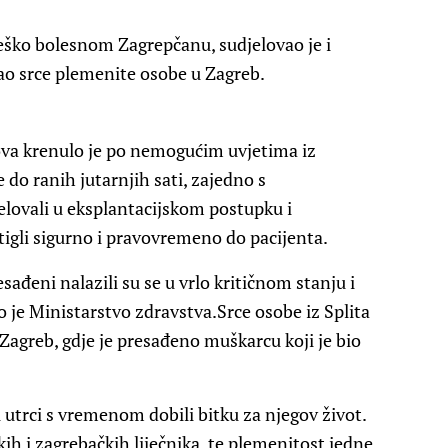
eško bolesnom Zagrepčanu, sudjelovao je i
zao srce plemenite osobe u Zagreb.
ova krenulo je po nemogućim uvjetima iz
e do ranih jutarnjih sati, zajedno s
elovali u eksplantacijskom postupku i
stigli sigurno i pravovremeno do pacijenta.
sađeni nalazili su se u vrlo kritičnom stanju i
o je Ministarstvo zdravstva.Srce osobe iz Splita
agreb, gdje je presađeno muškarcu koji je bio
 utrci s vremenom dobili bitku za njegov život.
ih i zagrebačkih liječnika, te plemenitost jedne