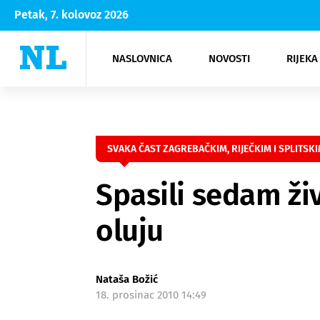
Petak, 7. kolovoz 2026
NASLOVNICA
NOVOSTI
RIJEKA
Rijeka
Kultura
Opatija
Hrvatsk
Moda
NK Rije
Sh
SVAKA ČAST ZAGREBAČKIM, RIJEČKIM I SPLITSKI
Spasili sedam živ
oluju
Nataša Božić
18. prosinac 2010 14:49