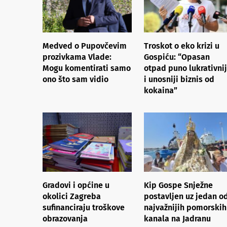
Medved o Pupovčevim
Troskot o eko krizi u
prozivkama Vlade:
Gospiću: “Opasan
Mogu komentirati samo
otpad puno lukrativnij
ono što sam vidio
i unosniji biznis od
kokaina”
Gradovi i općine u
Kip Gospe Snježne
okolici Zagreba
postavljen uz jedan o
sufinanciraju troškove
najvažnijih pomorskih
obrazovanja
kanala na Jadranu