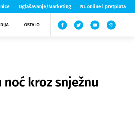
nice
Oglašavanje/Marketing
NL online i pretplata
DIJA
OSTALO
ar
ortovi
 List TV
entari
elgood
Lika & Senj
u noć kroz snježnu