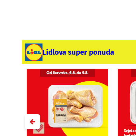
Lidlova super ponuda