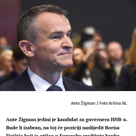
Ante Žigman / Foto Arhiva NL
Ante Žigman jedini je kandidat za guvernera HNB-a.
Bude li izabran, na toj će poziciji naslijedit Borisa
Vujčića koji je otišao u Europsku središnju banku