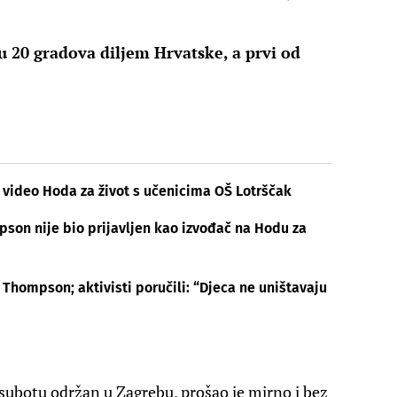
u 20 gradova diljem Hrvatske, a prvi od
a video Hoda za život s učenicima OŠ Lotrščak
son nije bio prijavljen kao izvođač na Hodu za
Thompson; aktivisti poručili: “Djeca ne uništavaju
 u subotu održan u Zagrebu, prošao je mirno i bez