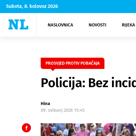
Subota, 8. kolovoz 2026
NASLOVNICA
NOVOSTI
RIJEKA
Rijeka
Kultura
Opatija
Hrvatsk
Moda
NK Rije
Sh
PROSVJED PROTIV POBAČAJA
Policija: Bez in
Hina
09. svibanj 2026 15:45