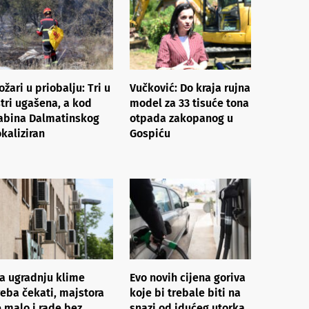
ožari u priobalju: Tri u
Vučković: Do kraja rujna
stri ugašena, a kod
model za 33 tisuće tona
abina Dalmatinskog
otpada zakopanog u
okaliziran
Gospiću
a ugradnju klime
Evo novih cijena goriva
reba čekati, majstora
koje bi trebale biti na
e malo i rade bez
snazi od idućeg utorka