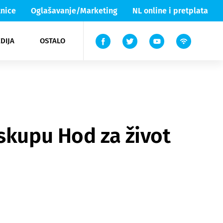
nice
Oglašavanje/Marketing
NL online i pretplata
DIJA
OSTALO
ar
ortovi
 List TV
entari
elgood
Lika & Senj
skupu Hod za život