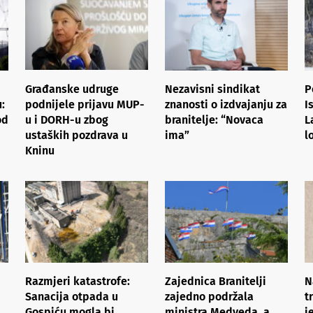
Građanske udruge
Nezavisni sindikat
P
:
podnijele prijavu MUP-
znanosti o izdvajanju za
I
od
u i DORH-u zbog
branitelje: “Novaca
L
ustaških pozdrava u
ima”
l
Kninu
Razmjeri katastrofe:
Zajednica Branitelji
N
Sanacija otpada u
zajedno podržala
t
Gospiću mogla bi
ministra Medveda, a
j