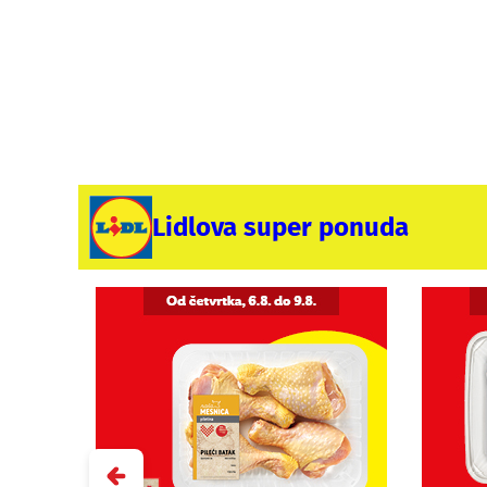
Lidlova super ponuda