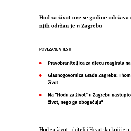
Hod za život ove se godine održava 
njih održan je u Zagrebu
POVEZANE VIJESTI
Pravobraniteljica za djecu reagirala n
Glasnogovornica Grada Zagreba: Thomp
život
Na “Hodu za život” u Zagrebu nastupio 
život, nego ga obogaćuju”
H
od za život, obitelj i Hrvatsku koji je