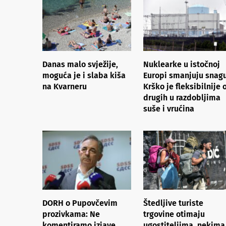
Danas malo svježije,
Nuklearke u istočnoj
moguća je i slaba kiša
Europi smanjuju snagu
na Kvarneru
Krško je fleksibilnije 
drugih u razdobljima
suše i vrućina
DORH o Pupovčevim
Štedljive turiste
prozivkama: Ne
trgovine otimaju
komentiramo izjave
ugostiteljima, nekima