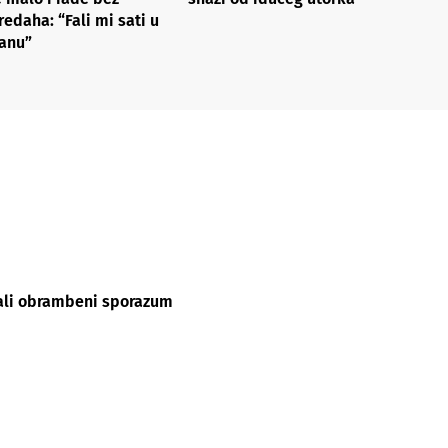
redaha: “Fali mi sati u
anu”
sali obrambeni sporazum