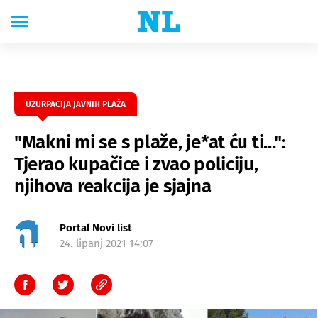
UZURPACIJA JAVNIH PLAŽA
"Makni mi se s plaže, je*at ću ti...":
Tjerao kupačice i zvao policiju,
njihova reakcija je sjajna
Portal Novi list
24. lipanj 2021 14:07