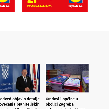
edved objavio detalje
Gradovi i općine u
ovećanja braniteljskih
okolici Zagreba