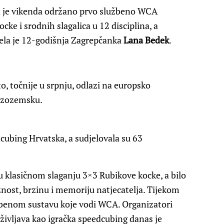
ga je vikenda održano prvo službeno WCA
ke i srodnih slagalica u 12 disciplina, a
ela je 12-godišnja Zagrepčanka
Lana Bedek
.
to, točnije u srpnju, odlazi na europsko
Nizozemsku.
cubing Hrvatska, a sudjelovala su 63
u klasičnom slaganju 3×3 Rubikove kocke, a bilo
ciznost, brzinu i memoriju natjecatelja. Tijekom
lužbenom sustavu koje vodi WCA. Organizatori
življava kao igračka speedcubing danas je