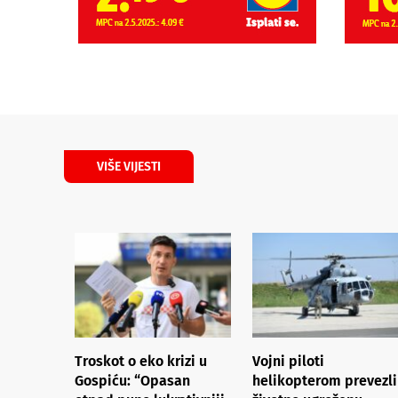
VIŠE VIJESTI
Troskot o eko krizi u
Vojni piloti
Gospiću: “Opasan
helikopterom prevezli