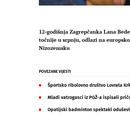
12-godišnja Zagrepčanka Lana Bedek 
točnije u srpnju, odlazi na europsk
Nizozemsku
POVEZANE VIJESTI
Športsko ribolovno društvo Lovrata Krk
Mladi vatrogasci iz PGŽ-a ispisali prič
Opatijski badminton spektakl oduševio: