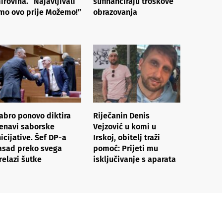
irovina. “Najavljivali
sufinanciraju troškove
mo ovo prije Možemo!”
obrazovanja
abro ponovo diktira
Riječanin Denis
enavi saborske
Vejzović u komi u
nicijative. Šef DP-a
Irskoj, obitelj traži
asad preko svega
pomoć: Prijeti mu
relazi šutke
isključivanje s aparata