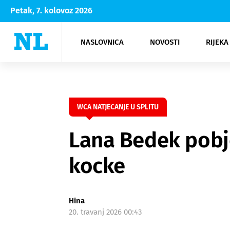
Petak, 7. kolovoz 2026
NASLOVNICA
NOVOSTI
RIJEKA
Rijeka
Kultura
Opatija
Hrvatsk
Moda
NK Rije
Sh
WCA NATJECANJE U SPLITU
Lana Bedek pobj
kocke
Hina
20. travanj 2026 00:43