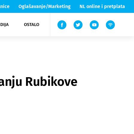
nice
Oglašavanje/Marketing
NL online i pretplata
DIJA
OSTALO
ar
ortovi
 List TV
entari
elgood
Lika & Senj
anju Rubikove