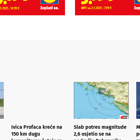
Ivica Profaca kreće na
Slab potres magnitude
M
150 km dugu
2,6 osjetio se na
p