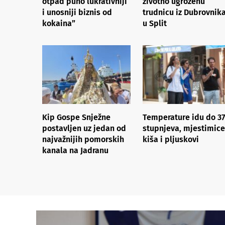
otpad puno lukrativniji
životno ugroženu
i unosniji biznis od
trudnicu iz Dubrovnik
kokaina”
u Split
Kip Gospe Snježne
Temperature idu do 37
postavljen uz jedan od
stupnjeva, mjestimice
najvažnijih pomorskih
kiša i pljuskovi
kanala na Jadranu