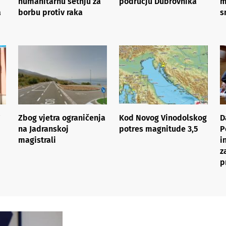
humanitarnu šetnju za
području Dubrovnika
m
a
borbu protiv raka
s
Zbog vjetra ograničenja
Kod Novog Vinodolskog
D
na Jadranskoj
potres magnitude 3,5
P
magistrali
i
z
p