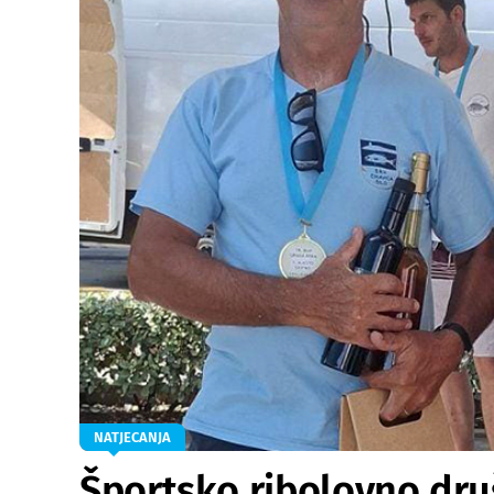
NATJECANJA
Športsko ribolovno dru