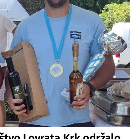
štvo Lovrata Krk održalo