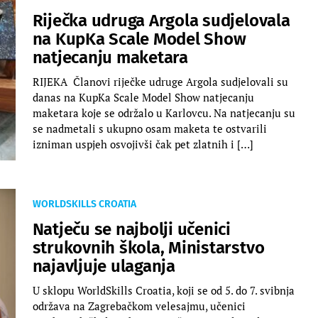
Riječka udruga Argola sudjelovala
na KupKa Scale Model Show
natjecanju maketara
RIJEKA Članovi riječke udruge Argola sudjelovali su
danas na KupKa Scale Model Show natjecanju
maketara koje se održalo u Karlovcu. Na natjecanju su
se nadmetali s ukupno osam maketa te ostvarili
izniman uspjeh osvojivši čak pet zlatnih i […]
WORLDSKILLS CROATIA
Natječu se najbolji učenici
strukovnih škola, Ministarstvo
najavljuje ulaganja
U sklopu WorldSkills Croatia, koji se od 5. do 7. svibnja
održava na Zagrebačkom velesajmu, učenici