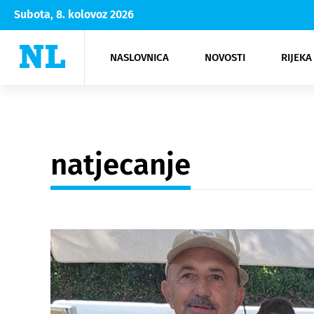
Subota, 8. kolovoz 2026
NASLOVNICA
NOVOSTI
RIJEKA
Rijeka
Kultura
Opatija
Hrvatsk
Moda
NK Rije
Sh
natjecanje