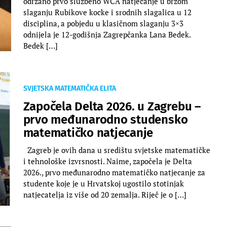
održano prvo službeno WCA natjecanje u brzom
slaganju Rubikove kocke i srodnih slagalica u 12
disciplina, a pobjedu u klasičnom slaganju 3×3
odnijela je 12-godišnja Zagrepčanka Lana Bedek.
Bedek […]
SVJETSKA MATEMATIČKA ELITA
Započela Delta 2026. u Zagrebu –
prvo međunarodno studensko
matematičko natjecanje
Zagreb je ovih dana u središtu svjetske matematičke
i tehnološke izvrsnosti. Naime, započela je Delta
2026., prvo međunarodno matematičko natjecanje za
studente koje je u Hrvatskoj ugostilo stotinjak
natjecatelja iz više od 20 zemalja. Riječ je o […]