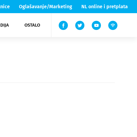
nice
Oglašavanje/Marketing
NL online i pretplata
DIJA
OSTALO
ar
ortovi
 List TV
entari
elgood
Lika & Senj