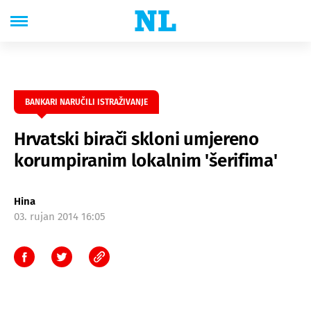
BANKARI NARUČILI ISTRAŽIVANJE
Hrvatski birači skloni umjereno
korumpiranim lokalnim 'šerifima'
Hina
03. rujan 2014 16:05