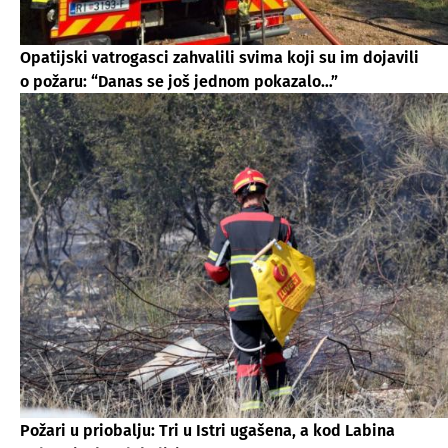
Opatijski vatrogasci zahvalili svima koji su im dojavili
o požaru: “Danas se još jednom pokazalo…”
Požari u priobalju: Tri u Istri ugašena, a kod Labina