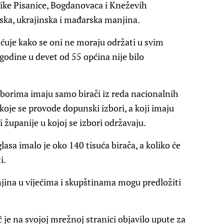
elike Pisanice, Bogdanovaca i Kneževih
ska, ukrajinska i mađarska manjina.
ćuje kako se oni ne moraju održati u svim
godine u devet od 55 općina nije bilo
izborima imaju samo birači iz reda nacionalnih
oje se provode dopunski izbori, a koji imaju
i županije u kojoj se izbori održavaju.
sa imalo je oko 140 tisuća birača, a koliko će
i.
jina u vijećima i skupštinama mogu predložiti
je na svojoj mrežnoj stranici objavilo upute za