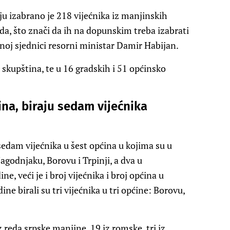
u izabrano je 218 vijećnika iz manjinskih
a, što znači da ih na dopunskim treba izabrati
dinoj sjednici resorni ministar Damir Habijan.
h skupština, te u 16 gradskih i 51 općinsko
ina, biraju sedam vijećnika
 sedam vijećnika u šest općina u kojima su u
agodnjaku, Borovu i Trpinji, a dva u
e, veći je i broj vijećnika i broj općina u
ne birali su tri vijećnika u tri općine: Borovu,
iz reda srpske manjine, 19 iz romske, tri iz