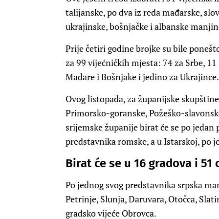
talijanske, po dva iz reda mađarske, slov
ukrajinske, bošnjačke i albanske manjin
Prije četiri godine brojke su bile ponešto
za 99 vijećničkih mjesta: 74 za Srbe, 11 
Mađare i Bošnjake i jedino za Ukrajince.
Ovog listopada, za županijske skupštine
Primorsko-goranske, Požeško-slavonske
srijemske županije birat će se po jeda
predstavnika romske, a u Istarskoj, po j
Birat će se u 16 gradova i 51 
Po jednog svog predstavnika srpska man
Petrinje, Slunja, Daruvara, Otočca, Slatin
gradsko vijeće Obrovca.