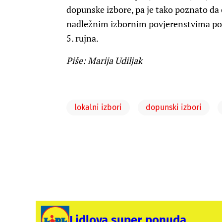
dopunske izbore, pa je tako poznato da ć
nadležnim izbornim povjerenstvima podn
5. rujna.
Piše: Marija Udiljak
lokalni izbori
dopunski izbori
Lidlova super ponuda