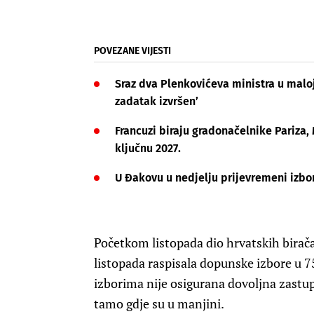
POVEZANE VIJESTI
Sraz dva Plenkovićeva ministra u maloj 
zadatak izvršen’
Francuzi biraju gradonačelnike Pariza, 
ključnu 2027.
U Đakovu u nedjelju prijevremeni izbor
Početkom listopada dio hrvatskih birača
listopada raspisala dopunske izbore u 
izborima nije osigurana dovoljna zastu
tamo gdje su u manjini.