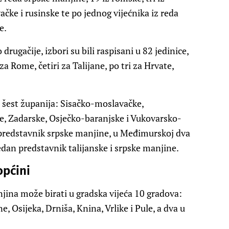
ačke i rusinske te po jednog vijećnika iz reda
e.
 drugačije, izbori su bili raspisani u 82 jedinice,
za Rome, četiri za Talijane, po tri za Hrvate,
 šest županija: Sisačko-moslavačke,
, Zadarske, Osječko-baranjske i Vukovarsko-
n predstavnik srpske manjine, u Međimurskoj dva
edan predstavnik talijanske i srpske manjine.
općini
jina može birati u gradska vijeća 10 gradova:
e, Osijeka, Drniša, Knina, Vrlike i Pule, a dva u