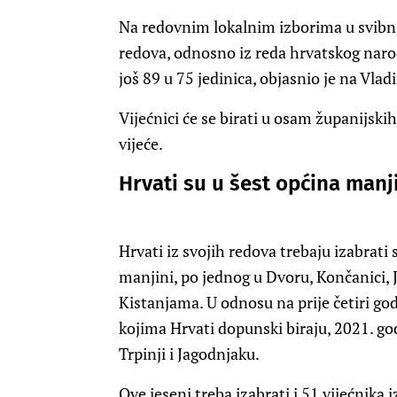
Na redovnim lokalnim izborima u svibnj
redova, odnosno iz reda hrvatskog narod
još 89 u 75 jedinica, objasnio je na Vla
Vijećnici će se birati u osam županijski
vijeće.
Hrvati su u šest općina manj
Hrvati iz svojih redova trebaju izabrati
manjini, po jednog u Dvoru, Končanici, J
Kistanjama. U odnosu na prije četiri godin
kojima Hrvati dopunski biraju, 2021. godi
Trpinji i Jagodnjaku.
Ove jeseni treba izabrati i 51 vijećnika 