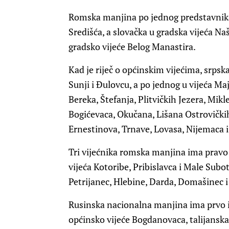
Romska manjina po jednog predstavnika
Središća, a slovačka u gradska vijeća Naš
gradsko vijeće Belog Manastira.
Kad je riječ o općinskim vijećima, srpska
Sunji i Đulovcu, a po jednog u vijeća Ma
Bereka, Štefanja, Plitvičkih Jezera, Mik
Bogićevaca, Okučana, Lišana Ostrovički
Ernestinova, Trnave, Lovasa, Nijemaca 
Tri vijećnika romska manjina ima pravo 
vijeća Kotoribe, Pribislavca i Male Subot
Petrijanec, Hlebine, Darda, Domašinec 
Rusinska nacionalna manjina ima prvo iz
općinsko vijeće Bogdanovaca, talijanska 