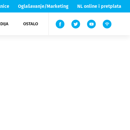
nice
Oglašavanje/Marketing
NL online i pretplata
DIJA
OSTALO
ar
ortovi
 List TV
entari
elgood
Lika & Senj