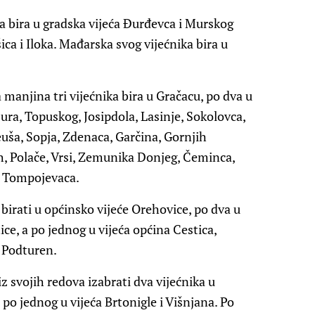
 bira u gradska vijeća Đurđevca i Murskog
ica i Iloka. Mađarska svog vijećnika bira u
 manjina tri vijećnika bira u Gračacu, po dva u
jura, Topuskog, Josipdola, Lasinje, Sokolovca,
leuša, Sopja, Zdenaca, Garčina, Gornjih
h, Polače, Vrsi, Zemunika Donjeg, Čeminca,
i Tompojevaca.
birati u općinsko vijeće Orehovice, po dva u
ice, a po jednog u vijeća općina Cestica,
i Podturen.
 svojih redova izabrati dva vijećnika u
po jednog u vijeća Brtonigle i Višnjana. Po