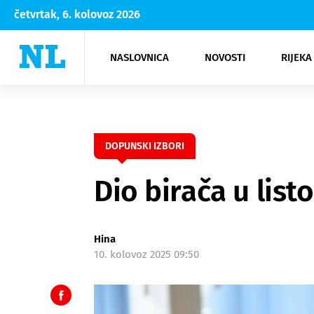
četvrtak, 6. kolovoz 2026
NASLOVNICA
NOVOSTI
RIJEKA
Rijeka
Kultura
Opatija
Hrvatsk
Moda
NK Rije
Sh
DOPUNSKI IZBORI
Dio birača u list
Hina
10. kolovoz 2025 09:50