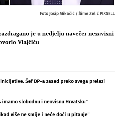
Foto Josip Mikačić / Šime Zelić PIXSELL
 razdragano je u nedjelju navečer nezavisni
ovorio Vlajčiću
nicijative. Šef DP-a zasad preko svega prelazi
s imamo slobodnu i neovisnu Hrvatsku”
ikad više ne smije i neće doći u pitanje”