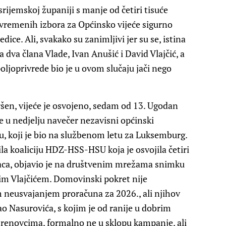
ijemskoj županiji s manje od četiri tisuće
jevremenih izbora za Općinsko vijeće sigurno
dice. Ali, svakako su zanimljivi jer su se, istina
 dva člana Vlade, Ivan Anušić i David Vlajčić, a
oljoprivrede bio je u ovom slučaju jači nego
vršen, vijeće je osvojeno, sedam od 13. Ugodan
je u nedjelju navečer nezavisni općinski
ću, koji je bio na službenom letu za Luksemburg.
edila koaliciju HDZ-HSS-HSU koja je osvojila četiri
aca, objavio je na društvenim mrežama snimku
nim Vlajčićem. Domovinski pokret nije
 neusvajanjem proračuna za 2026., ali njihov
o Nasurovića, s kojim je od ranije u dobrim
Drenovcima, formalno ne u sklopu kampanje, ali