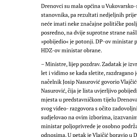
Drenovci su mala općina u Vukovarsko-sr
stanovnika, pa rezultati nedjeljnih pri
neće imati neke značajne političke poslje
posredno, na dvije suprotne strane našla
»pobijedio« je potonji. DP-ov ministar p
HDZ-ov ministar obrane.
– Ministre, lijep pozdrav. Zadatak je iz
let i vidimo se kada sletite, razdragano 
načelnik Josip Nasurović govorio Vlajči
Nasurović, čija je lista uvjerljivo pobij
mjesta u predstavničkom tijelu Drenov
svog video- razgovora s očito zadovolj
sudjelovao na ovim izborima, izazvanim
ministar poljoprivrede je osobno podrža
odnosima. U petak je Vlajčić boravio u 