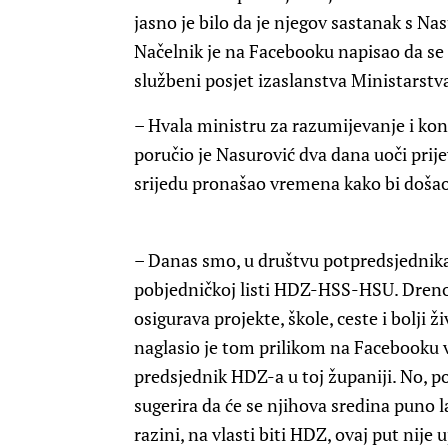
jasno je bilo da je njegov sastanak s N
Načelnik je na Facebooku napisao da se
službeni posjet izaslanstva Ministarstva
– Hvala ministru za razumijevanje i kon
poručio je Nasurović dva dana uoči prij
srijedu pronašao vremena kako bi doša
– Danas smo, u društvu potpredsjednika
pobjedničkoj listi HDZ-HSS-HSU. Drenovci
osigurava projekte, škole, ceste i bolji ž
naglasio je tom prilikom na Facebooku 
predsjednik HDZ-a u toj županiji. No, p
sugerira da će se njihova sredina puno la
razini, na vlasti biti HDZ, ovaj put nij