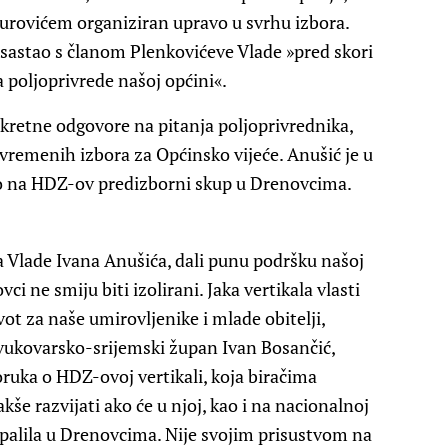
asurovićem organiziran upravo u svrhu izbora.
 sastao s članom Plenkovićeve Vlade »pred skori
 poljoprivrede našoj općini«.
kretne odgovore na pitanja poljoprivrednika,
evremenih izbora za Općinsko vijeće. Anušić je u
o na HDZ-ov predizborni skup u Drenovcima.
 Vlade Ivana Anušića, dali punu podršku našoj
 ne smiju biti izolirani. Jaka vertikala vlasti
ivot za naše umirovljenike i mlade obitelji,
vukovarsko-srijemski župan Ivan Bosančić,
oruka o HDZ-ovoj vertikali, koja biračima
kše razvijati ako će u njoj, kao i na nacionalnoj
e upalila u Drenovcima. Nije svojim prisustvom na