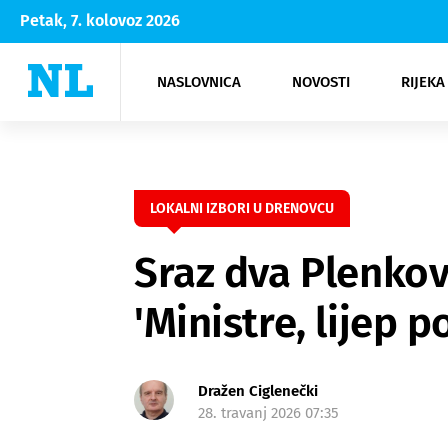
Petak, 7. kolovoz 2026
NASLOVNICA
NOVOSTI
RIJEKA
Rijeka
Kultura
Opatija
Hrvatsk
Moda
NK Rije
Sh
LOKALNI IZBORI U DRENOVCU
Sraz dva Plenkov
'Ministre, lijep 
Dražen Ciglenečki
28. travanj 2026 07:35