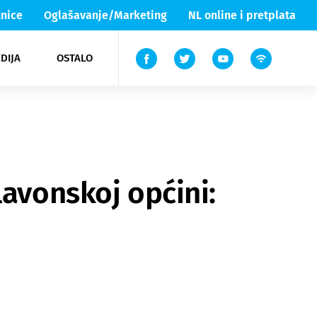
nice
Oglašavanje/Marketing
NL online i pretplata
DIJA
OSTALO
ar
ortovi
 List TV
entari
elgood
Lika & Senj
lavonskoj općini: