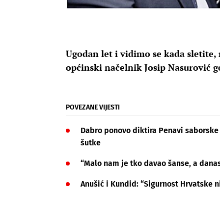
Ugodan let i vidimo se kada sletite,
općinski načelnik Josip Nasurović g
POVEZANE VIJESTI
Dabro ponovo diktira Penavi saborske i
šutke
“Malo nam je tko davao šanse, a dana
Anušić i Kundid: “Sigurnost Hrvatske n