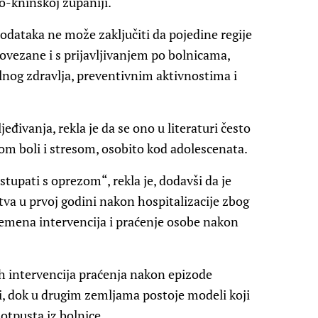
o-kninskoj županiji.
 podataka ne može zaključiti da pojedine regije
ovezane i s prijavljivanjem po bolnicama,
nog zdravlja, preventivnim aktivnostima i
ivanja, rekla je da se ono u literaturi često
m boli i stresom, osobito kod adolescenata.
pati s oprezom“, rekla je, dodavši da je
tva u prvoj godini nakon hospitalizacije zbog
emena intervencija i praćenje osobe nakon
nih intervencija praćenja nakon epizode
i, dok u drugim zemljama postoje modeli koji
otpusta iz bolnice.