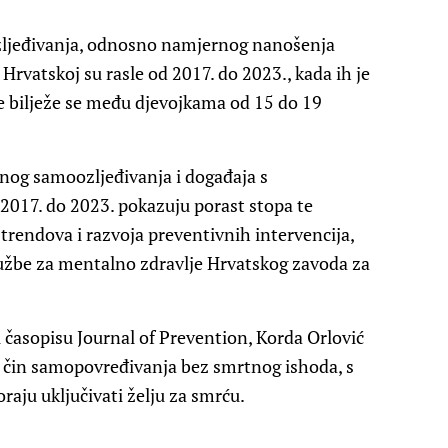
zljeđivanja, odnosno namjernog nanošenja
 Hrvatskoj su rasle od 2017. do 2023., kada ih je
pe bilježe se među djevojkama od 15 do 19
nog samoozljeđivanja i događaja s
17. do 2023. pokazuju porast stopa te
rendova i razvoja preventivnih intervencija,
lužbe za mentalno zdravlje Hrvatskog zavoda za
u časopisu Journal of Prevention, Korda Orlović
i čin samopovređivanja bez smrtnog ishoda, s
raju uključivati želju za smrću.