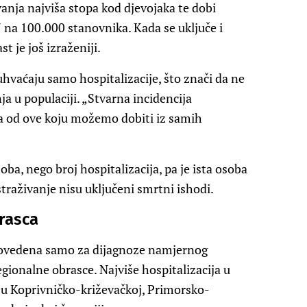
nja najviša stopa kod djevojaka te dobi
47 na 100.000 stanovnika. Kada se uključe i
 je još izraženiji.
uhvaćaju samo hospitalizacije, što znači da ne
a u populaciji. „Stvarna incidencija
a od ove koju možemo dobiti iz samih
oba, nego broj hospitalizacija, pa je ista osoba
straživanje nisu uključeni smrtni ishodi.
rasca
rovedena samo za dijagnoze namjernog
gionalne obrasce. Najviše hospitalizacija u
e u Koprivničko-križevačkoj, Primorsko-