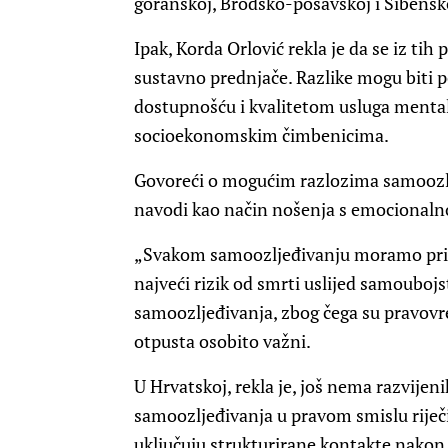
goranskoj, Brodsko-posavskoj i Šibensk
Ipak, Korda Orlović rekla je da se iz tih
sustavno prednjače. Razlike mogu biti p
dostupnošću i kvalitetom usluga mental
socioekonomskim čimbenicima.
Govoreći o mogućim razlozima samoozljeđ
navodi kao način nošenja s emocionalno
„Svakom samoozljeđivanju moramo pristu
najveći rizik od smrti uslijed samoubojs
samoozljeđivanja, zbog čega su pravovr
otpusta osobito važni.
U Hrvatskoj, rekla je, još nema razvije
samoozljeđivanja u pravom smislu riječ
uključuju strukturirane kontakte nakon 