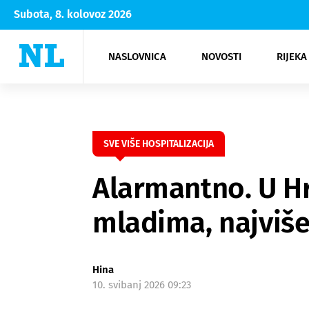
Subota, 8. kolovoz 2026
NASLOVNICA
NOVOSTI
RIJEKA
Rijeka
Kultura
Opatija
Hrvatsk
Moda
NK Rije
Sh
SVE VIŠE HOSPITALIZACIJA
Alarmantno. U H
mladima, najviš
Hina
10. svibanj 2026 09:23