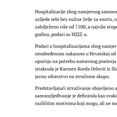
Hospitalizacije zbog namjernog samoo
ozljede sebi bez nužne želje za smrću, u
zabilježeno više od 7500, a najviše sto
godina, podaci su HZJZ-a.
Podaci o hospitalizacijama zbog namjer
neodređenom nakanom u Hrvatskoj od 20
upućuju na potrebu sustavnog praćenja t
istaknula je Karmen Korda Orlović iz S
javno zdravstvo na stručnom skupu.
Predstavljajući istraživanje objavljeno 
samoozljeđivanje je definirala kao svak
različitim motivima koji mogu, ali ne mo