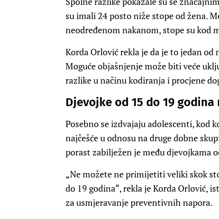
Spolne razlike pokazale su se značajn
su imali 24 posto niže stope od žena. Me
neodređenom nakanom, stope su kod mu
Korda Orlović rekla je da je to jedan od 
Moguće objašnjenje može biti veće uklju
razlike u načinu kodiranja i procjene dog
Djevojke od 15 do 19 godina 
Posebno se izdvajaju adolescenti, kod ko
najčešće u odnosu na druge dobne skup
porast zabilježen je među djevojkama o
„Ne možete ne primijetiti veliki skok 
do 19 godina“, rekla je Korda Orlović, 
za usmjeravanje preventivnih napora.