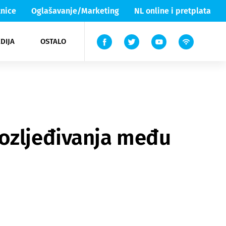
nice
Oglašavanje/Marketing
NL online i pretplata
DIJA
OSTALO
ar
ortovi
 List TV
entari
elgood
Lika & Senj
oozljeđivanja među