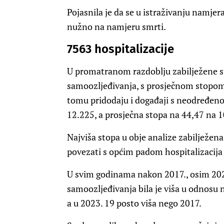
Pojasnila je da se u istraživanju namje
nužno na namjeru smrti.
7563 hospitalizacije
U promatranom razdoblju zabilježene s
samoozljeđivanja, s prosječnom stopom
tomu pridodaju i događaji s neodređeno
12.225, a prosječna stopa na 44,47 na 
Najviša stopa u obje analize zabilježena
povezati s općim padom hospitalizacija
U svim godinama nakon 2017., osim 202
samoozljeđivanja bila je viša u odnosu n
a u 2023. 19 posto viša nego 2017.