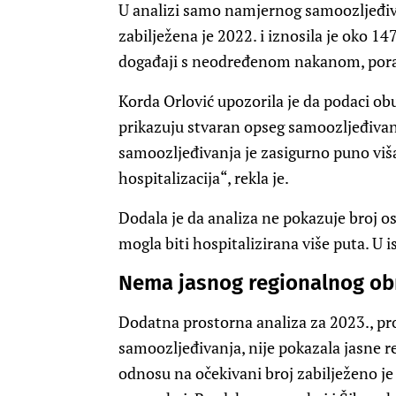
U analizi samo namjernog samoozljeđiva
zabilježena je 2022. i iznosila je oko 1
događaji s neodređenom nakanom, porast
Korda Orlović upozorila je da podaci ob
prikazuju stvaran opseg samoozljeđivanj
samoozljeđivanja je zasigurno puno viš
hospitalizacija“, rekla je.
Dodala je da analiza ne pokazuje broj os
mogla biti hospitalizirana više puta. U i
Nema jasnog regionalnog ob
Dodatna prostorna analiza za 2023., p
samoozljeđivanja, nije pokazala jasne re
odnosu na očekivani broj zabilježeno j