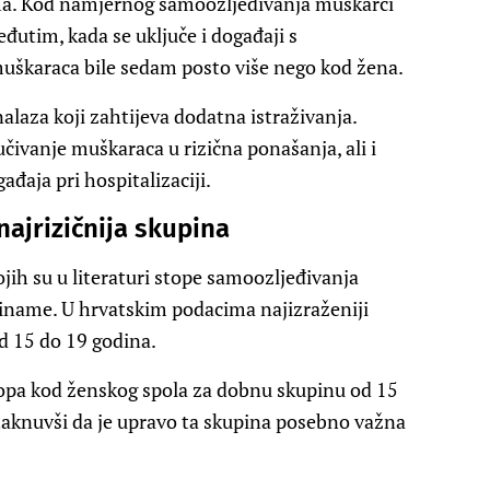
ima. Kod namjernog samoozljeđivanja muškarci
đutim, kada se uključe i događaji s
škaraca bile sedam posto više nego kod žena.
nalaza koji zahtijeva dodatna istraživanja.
čivanje muškaraca u rizična ponašanja, ali i
ađaja pri hospitalizaciji.
najrizičnija skupina
jih su u literaturi stope samoozljeđivanja
iname. U hrvatskim podacima najizraženiji
d 15 do 19 godina.
stopa kod ženskog spola za dobnu skupinu od 15
istaknuvši da je upravo ta skupina posebno važna