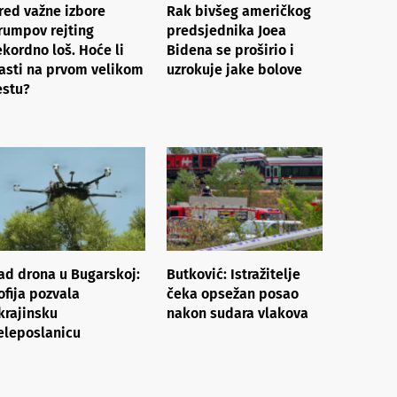
red važne izbore
Rak bivšeg američkog
rumpov rejting
predsjednika Joea
ekordno loš. Hoće li
Bidena se proširio i
asti na prvom velikom
uzrokuje jake bolove
estu?
ad drona u Bugarskoj:
Butković: Istražitelje
ofija pozvala
čeka opsežan posao
krajinsku
nakon sudara vlakova
eleposlanicu