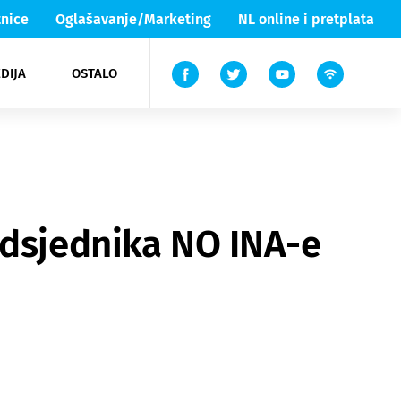
nice
Oglašavanje/Marketing
NL online i pretplata
DIJA
OSTALO
ar
ortovi
 List TV
entari
elgood
Lika & Senj
edsjednika NO INA-e