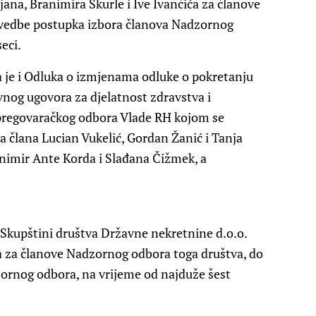
jana, Branimira Škurle i Ive Ivančića za članove
ovedbe postupka izbora članova Nadzornog
eci.
a je i Odluka o izmjenama odluke o pokretanju
vnog ugovora za djelatnost zdravstva i
pregovaračkog odbora Vlade RH kojom se
a člana Lucian Vukelić, Gordan Žanić i Tanja
imir Ante Korda i Slađana Čižmek, a
 Skupštini društva Državne nekretnine d.o.o.
ala za članove Nadzornog odbora toga društva, do
ornog odbora, na vrijeme od najduže šest