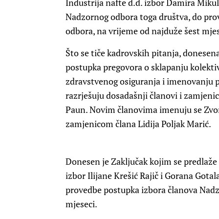
Industrija nafte d.d. izbor Damira Mikul
Nadzornog odbora toga društva, do pr
odbora, na vrijeme od najduže šest mjes
Što se tiče kadrovskih pitanja, donesen
postupka pregovora o sklapanju kolekti
zdravstvenog osiguranja i imenovanju 
razrješuju dosadašnji članovi i zamjenic
Paun. Novim članovima imenuju se Zvon
zamjenicom člana Lidija Poljak Marić.
Donesen je Zaključak kojim se predlaže
izbor Ilijane Krešić Rajič i Gorana Got
provedbe postupka izbora članova Nadz
mjeseci.