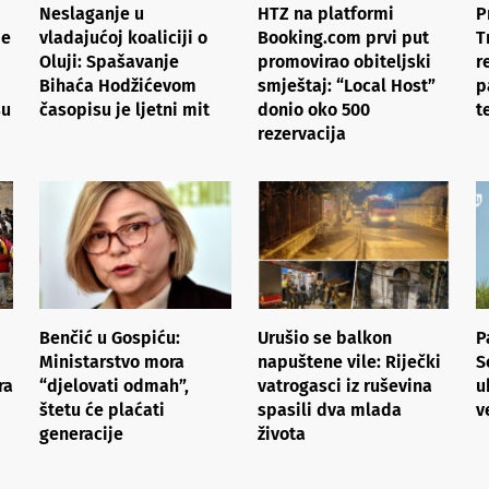
Neslaganje u
HTZ na platformi
P
je
vladajućoj koaliciji o
Booking.com prvi put
T
Oluji: Spašavanje
promovirao obiteljski
r
Bihaća Hodžićevom
smještaj: “Local Host”
p
su
časopisu je ljetni mit
donio oko 500
t
rezervacija
Benčić u Gospiću:
Urušio se balkon
P
Ministarstvo mora
napuštene vile: Riječki
S
ra
“djelovati odmah”,
vatrogasci iz ruševina
u
štetu će plaćati
spasili dva mlada
v
generacije
života