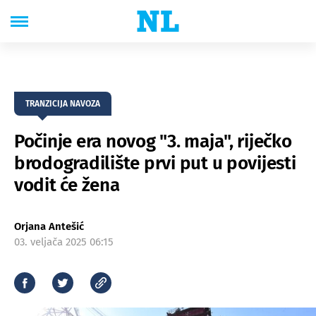
TRANZICIJA NAVOZA
Počinje era novog "3. maja", riječko
brodogradilište prvi put u povijesti
vodit će žena
Orjana Antešić
03. veljača 2025 06:15