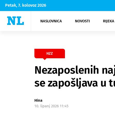
Petak, 7. kolovoz 2026
NASLOVNICA
NOVOSTI
RIJEKA
Rijeka
Kultura
Opatija
Hrvatsk
Moda
NK Rije
Sh
HZZ
Nezaposlenih naj
se zapošljava u t
Hina
10. lipanj 2026 11:45