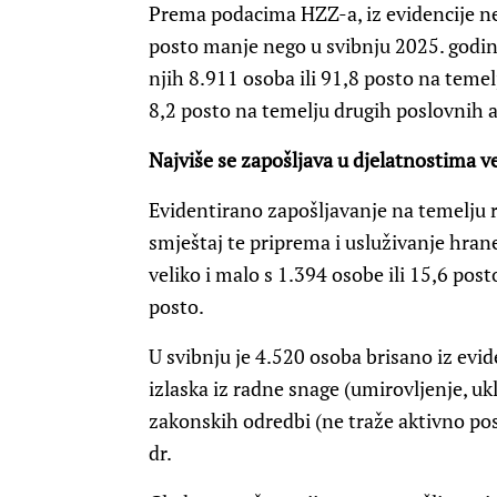
Prema podacima HZZ-a, iz evidencije nez
posto manje nego u svibnju 2025. godine
njih 8.911 osoba ili 91,8 posto na teme
8,2 posto na temelju drugih poslovnih a
Najviše se zapošljava u djelatnostima v
Evidentirano zapošljavanje na temelju r
smještaj te priprema i usluživanje hrane
veliko i malo s 1.394 osobe ili 15,6 post
posto.
U svibnju je 4.520 osoba brisano iz evid
izlaska iz radne snage (umirovljenje, uk
zakonskih odredbi (ne traže aktivno posa
dr.