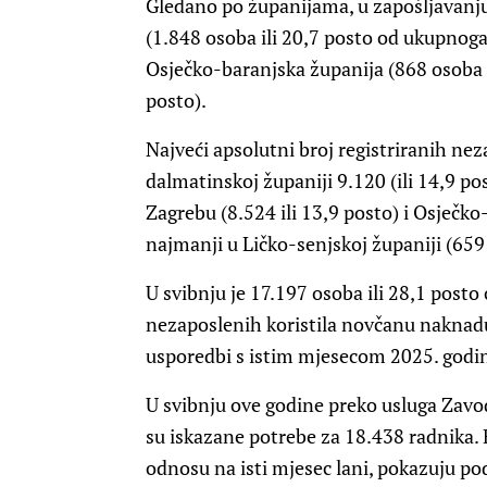
Gledano po županijama, u zapošljavanju
(1.848 osoba ili 20,7 posto od ukupnog
Osječko-baranjska županija (868 osoba il
posto).
Najveći apsolutni broj registriranih nez
dalmatinskoj županiji 9.120 (ili 14,9 p
Zagrebu (8.524 ili 13,9 posto) i Osječko-
najmanji u Ličko-senjskoj županiji (659 i
U svibnju je 17.197 osoba ili 28,1 post
nezaposlenih koristila novčanu naknadu
usporedbi s istim mjesecom 2025. godine
U svibnju ove godine preko usluga Zavo
su iskazane potrebe za 18.438 radnika. 
odnosu na isti mjesec lani, pokazuju po