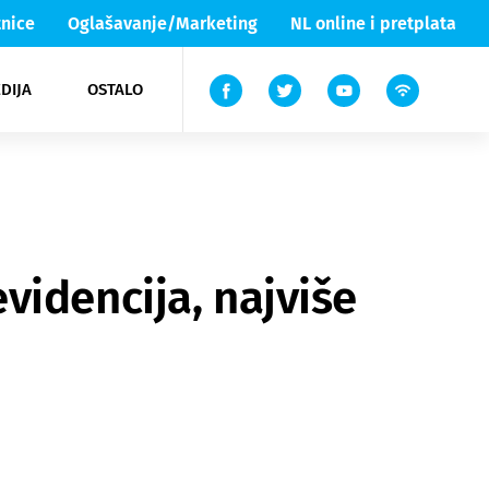
nice
Oglašavanje/Marketing
NL online i pretplata
DIJA
OSTALO
ar
ortovi
 List TV
entari
elgood
Lika & Senj
videncija, najviše