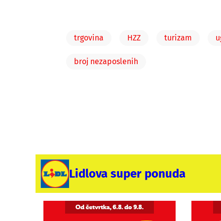
trgovina
HZZ
turizam
u
broj nezaposlenih
Lidlova super ponuda