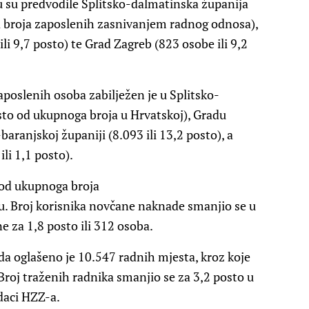
 su predvodile Splitsko-dalmatinska županija
a broja zaposlenih zasnivanjem radnog odnosa),
i 9,7 posto) te Grad Zagreb (823 osobe ili 9,2
aposlenih osoba zabilježen je u Splitsko-
osto od ukupnoga broja u Hrvatskoj), Gradu
baranjskoj županiji (8.093 ili 13,2 posto), a
li 1,1 posto).
o od ukupnoga broja
. Broj korisnika novčane naknade smanjio se u
 za 1,8 posto ili 312 osoba.
da oglašeno je 10.547 radnih mjesta, kroz koje
Broj traženih radnika smanjio se za 3,2 posto u
daci HZZ-a.