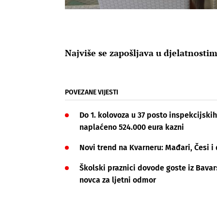
Najviše se zapošljava u djelatnosti
POVEZANE VIJESTI
Do 1. kolovoza u 37 posto inspekcijsk
naplaćeno 524.000 eura kazni
Novi trend na Kvarneru: Mađari, Česi i 
Školski praznici dovode goste iz Bavar
novca za ljetni odmor