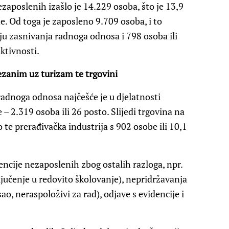
aposlenih izašlo je 14.229 osoba, što je 13,9
. Od toga je zaposleno 9.709 osoba, i to
lju zasnivanja radnoga odnosa i 798 osoba ili
ktivnosti.
ezanim uz turizam te trgovini
adnoga odnosa najčešće je u djelatnosti
 – 2.319 osoba ili 26 posto. Slijedi trgovina na
o te prerađivačka industrija s 902 osobe ili 10,1
encije nezaposlenih zbog ostalih razloga, npr.
ljučenje u redovito školovanje), nepridržavanja
o, neraspoloživi za rad), odjave s evidencije i