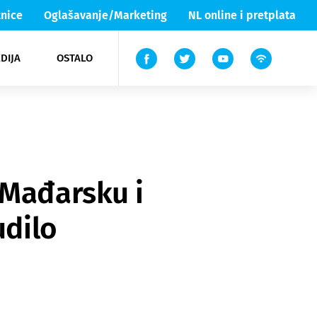
nice
Oglašavanje/Marketing
NL online i pretplata
DIJA
OSTALO
ar
ortovi
 List TV
entari
elgood
Lika & Senj
 Mađarsku i
udilo