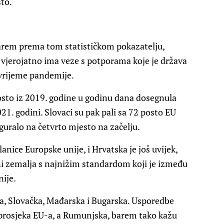
sto.
arem prema tom statističkom pokazatelju,
 vjerojatno ima veze s potporama koje je država
 vrijeme pandemije.
posto iz 2019. godine u godinu dana dosegnula
2021. godini. Slovaci su pak pali sa 72 posto EU
guralo na četvrto mjesto na začelju.
lanice Europske unije, i Hrvatska je još uvijek,
ini zemalja s najnižim standardom koji je između
nije.
čka, Slovačka, Mađarska i Bugarska. Usporedbe
 prosjeka EU-a, a Rumunjska, barem tako kažu