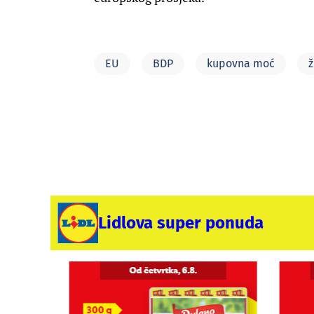
EU
BDP
kupovna moć
ž
Lidlova super ponuda