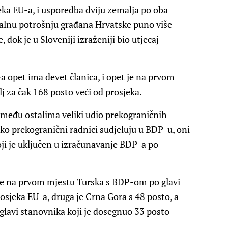
eka EU-a, i usporedba dviju zemalja po oba
dualnu potrošnju građana Hrvatske puno više
 dok je u Sloveniji izraženiji bio utjecaj
 opet ima devet članica, i opet je na prvom
j za čak 168 posto veći od prosjeka.
, među ostalima veliki udio prekograničnih
ko prekogranični radnici sudjeluju u BDP-u, oni
ji je uključen u izračunavanje BDP-a po
 je na prvom mjestu Turska s BDP-om po glavi
osjeka EU-a, druga je Crna Gora s 48 posto, a
 glavi stanovnika koji je dosegnuo 33 posto