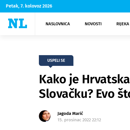
Petak, 7. kolovoz 2026
NASLOVNICA
NOVOSTI
RIJEKA
Rijeka
Kultura
Opatija
Hrvatsk
Moda
NK Rije
Sh
USPELI SE
Kako je Hrvatska
Slovačku? Evo što
Jagoda Marić
15. prosinac 2022 22:12