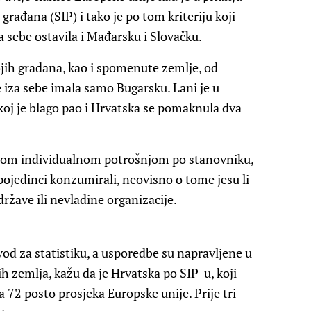
građana (SIP) i tako je po tom kriteriju koji
a sebe ostavila i Mađarsku i Slovačku.
jih građana, kao i spomenute zemlje, od
e iza sebe imala samo Bugarsku. Lani je u
koj je blago pao i Hrvatska se pomaknula dva
rnom individualnom potrošnjom po stanovniku,
pojedinci konzumirali, neovisno o tome jesu li
 države ili nevladine organizacije.
vod za statistiku, a usporedbe su napravljene u
ih zemlja, kažu da je Hrvatska po SIP-u, koji
a 72 posto prosjeka Europske unije. Prije tri