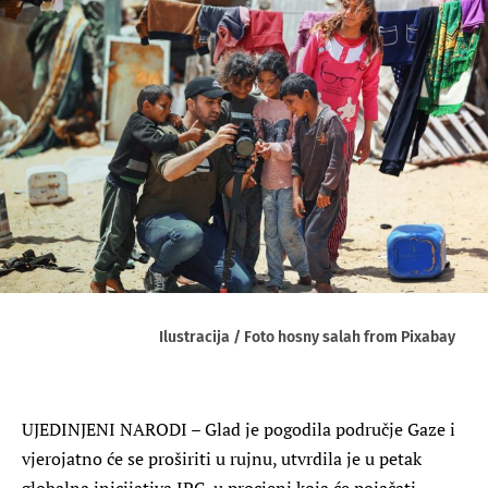
Ilustracija / Foto hosny salah from Pixabay
UJEDINJENI NARODI – Glad je pogodila područje Gaze i
vjerojatno će se proširiti u rujnu, utvrdila je u petak
globalna inicijativa IPC, u procjeni koja će pojačati