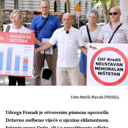
Foto Patrik Macek/PIXSELL
Udruga Franak je otvorenim pismom upozorila
Državno sudbeno vijeće o njezinu eklatantnom
kršenju prava Unije, ali i o nepoštivanju odluka